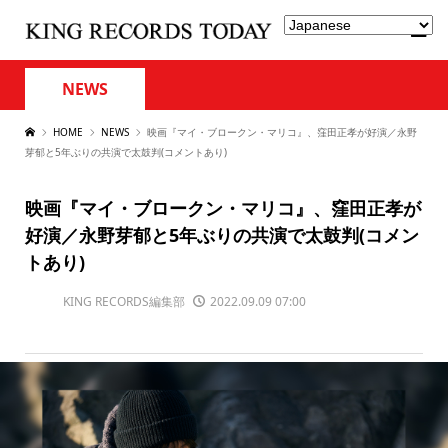
NEWS
HOME
NEWS
映画『マイ・ブロークン・マリコ』、窪⽥正孝が好演／永野
芽郁と5年ぶりの共演で太⿎判(コメントあり)
映画『マイ・ブロークン・マリコ』、窪⽥正孝が
好演／永野芽郁と5年ぶりの共演で太⿎判(コメン
トあり)
KING RECORDS編集部
2022.09.09 07:00