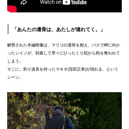
「あんたの遺⾻は、あたしが連れてく。」
解禁された本編映像は、マリコの遺⾻を抱え、バスで岬に向か
ったシイノが、到着して早々にひったくり犯から鞄を奪われて
しまう。
そこに、釣り道具を持ったマキオ(窪⽥正孝)が現れる、という
シーン。