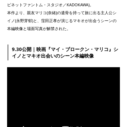
ピネットファントム・スタジオ／KADOKAWA)。
本作より、親友マリコ(奈緒)の遺⾻を持って旅に出る主⼈公シ
イノ(永野芽郁)と、窪⽥正孝が演じるマキオが出会うシーンの
本編映像と場⾯写真が解禁された。
9.30公開｜映画『マイ・ブロークン・マリコ』シ
イノとマキオ出会いのシーン本編映像