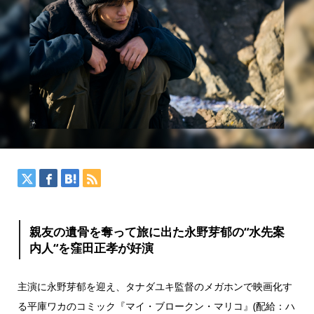
親友の遺⾻を奪って旅に出た永野芽郁の“⽔先案
内⼈“を窪⽥正孝が好演
主演に永野芽郁を迎え、タナダユキ監督のメガホンで映画化す
る平庫ワカのコミック『マイ・ブロークン・マリコ』(配給：ハ