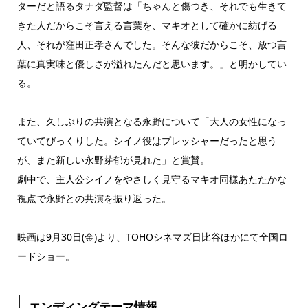
ターだと語るタナダ監督は「ちゃんと傷つき、それでも⽣きて
きた⼈だからこそ⾔える⾔葉を、マキオとして確かに紡げる
⼈、それが窪⽥正孝さんでした。そんな彼だからこそ、放つ⾔
葉に真実味と優しさが溢れたんだと思います。」と明かしてい
る。
また、久しぶりの共演となる永野について「⼤⼈の⼥性になっ
ていてびっくりした。シイノ役はプレッシャーだったと思う
が、また新しい永野芽郁が⾒れた」と賞賛。
劇中で、主⼈公シイノをやさしく⾒守るマキオ同様あたたかな
視点で永野との共演を振り返った。
映画は9月30日(金)より、TOHOシネマズ日比谷ほかにて全国ロ
ードショー。
エンディングテーマ情報