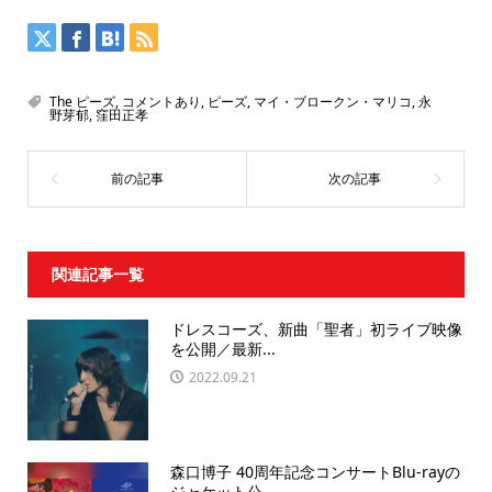
The ピーズ
,
コメントあり
,
ピーズ
,
マイ・ブロークン・マリコ
,
永
野芽郁
,
窪田正孝
関連記事一覧
ドレスコーズ、新曲「聖者」初ライブ映像
を公開／最新...
2022.09.21
森口博子 40周年記念コンサートBlu-rayの
ジャケット公...