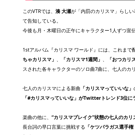
このVTRでは、
湊 大瀬
が「内罰のカリスマ」らしい表現
て告知している。
今後も月・木曜日の正午にキャラクター1人ずつ宣伝
1stアルバム『カリスマ ワールド』には、これま
ちゃカリスマ」
、
「カリスマ1週間」
、
「おつカリ
スされた各キャラクターのソロ曲7曲に、七人のカリ
七人のカリスマによる新曲
「カリスマっていいな」
「#カリスマっていいな」がTwitterトレンド3位
楽曲の他に、
“カリスマブレイク”状態の七人のカ
長台詞の早口言葉に挑戦する
「ケツパラガス選手権