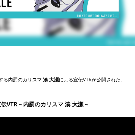
する内罰のカリスマ
湊 大瀬
による宣伝VTRが公開された。
伝VTR～内罰のカリスマ 湊 大瀬～