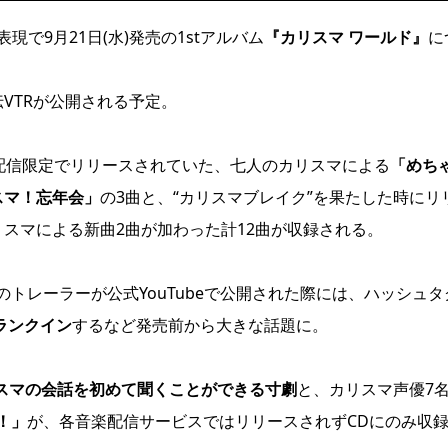
で9月21日(水)発売の1stアルバム
『カリスマ ワールド』
に
VTRが公開される予定。
で配信限定でリリースされていた、七人のカリスマによる
「めち
スマ！忘年会」
の3曲と、“カリスマブレイク”を果たした時にリ
スマによる新曲2曲が加わった計12曲が収録される。
のトレーラーが公式YouTubeで公開された際には、ハッシュタ
にランクイン
するなど発売前から大きな話題に。
リスマの会話を初めて聞くことができる寸劇
と、カリスマ声優7
！」
が、各音楽配信サービスではリリースされずCDにのみ収