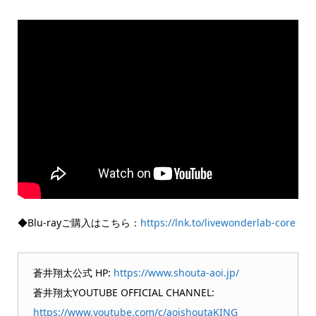
◆Blu-rayご購入はこちら：
https://lnk.to/livewonderlab-core
蒼井翔太公式 HP:
https://www.shouta-aoi.jp/
蒼井翔太YOUTUBE OFFICIAL CHANNEL:
https://www.youtube.com/c/aoishoutaKING