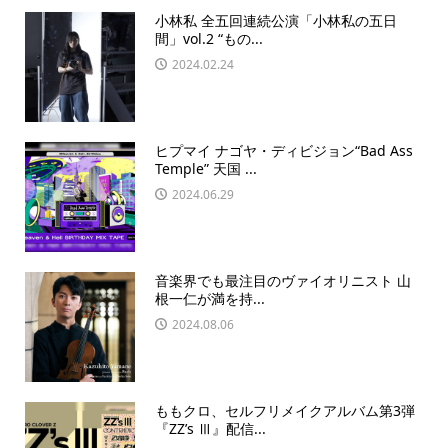
小林私 全五回連続公演「小林私の五日
間」vol.2 “もの...
2024.02.24
ヒプマイ ナゴヤ・ディビジョン“Bad Ass
Temple” 天国 ...
2024.06.29
音楽界でも最注目のヴァイオリニスト 山
根一仁が満を持...
2024.08.06
ももクロ、セルフリメイクアルバム第3弾
『ZZ’s Ⅲ』配信...