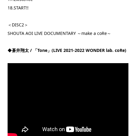
18.START!!
＜DISC2＞
SHOUTA AOI LIVE DOCUMENTARY ～make a coRe～
◆
蒼井翔太 / 「Tone」(LIVE 2021-2022 WONDER lab. coRe)