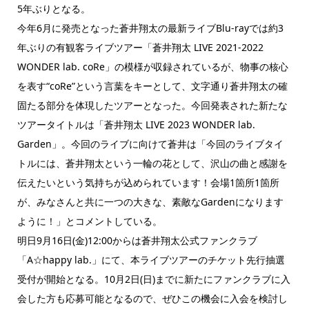
5年ぶりとなる。
今年6月に発売となった蒼井翔太の最新ライブBlu-rayでは約3
年ぶりの有観客ライブツアー「蒼井翔太 LIVE 2021-2022
WONDER lab. coRe」の模様が収録されているが、物事の核心
を表す“coRe”という言葉をキーとして、文字通り蒼井翔太の確
固たる部分を体現したツアーとなった。今回発表された新たな
ツアータイトルは「蒼井翔太 LIVE 2023 WONDER lab.
Garden」。今回のライブに向けて蒼井は「今回のライブタイ
トルには、蒼井翔太という一輪の花として、沢山の曲と感謝を
伝えたいという気持ちが込められています！会場1箇所1箇所
が、みなさんと共に一つの大きな、素敵なGardenになります
ように！」とコメントしている。
明日9月16日(金)12:00からは蒼井翔太公式ファンクラブ
「A☆happy lab.」にて、本ライブツアーのチケット先行抽選
受付が開始となる。10月2日(日)までに新たにファンクラブに入
会した方も応募可能となるので、ぜひこの機会に入会を検討し