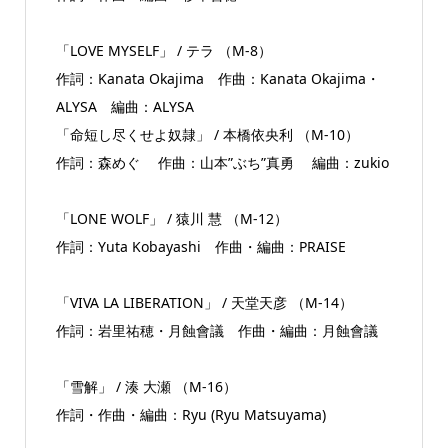
「LOVE MYSELF」 / テラ （M-8）
作詞：Kanata Okajima 作曲：Kanata Okajima・
ALYSA 編曲：ALYSA
「命短し尽くせよ奴隷」 / 本橋依央利 （M-10）
作詞：森めぐ 作曲：山本”ぶち”真勇 編曲：zukio
「LONE WOLF」 / 猿川 慧 （M-12）
作詞：Yuta Kobayashi 作曲・編曲：PRAISE
「VIVA LA LIBERATION」 / 天堂天彦 （M-14）
作詞：岩里祐穂・月蝕會議 作曲・編曲：月蝕會議
「雪解」 / 湊 大瀬 （M-16）
作詞・作曲・編曲：Ryu (Ryu Matsuyama)