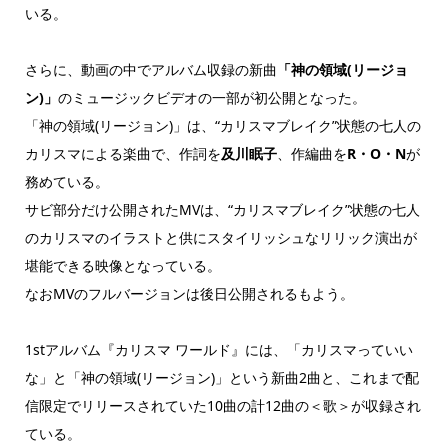
いる。
さらに、動画の中でアルバム収録の新曲
「神の領域(リージョ
ン)」
のミュージックビデオの一部が初公開となった。
「神の領域(リージョン)」は、“カリスマブレイク”状態の七人の
カリスマによる楽曲で、作詞を
及川眠子
、作編曲を
R・O・N
が
務めている。
サビ部分だけ公開されたMVは、“カリスマブレイク”状態の七人
のカリスマのイラストと供にスタイリッシュなリリック演出が
堪能できる映像となっている。
なおMVのフルバージョンは後日公開されるもよう。
1stアルバム『カリスマ ワールド』には、「カリスマっていい
な」と「神の領域(リージョン)」という新曲2曲と、これまで配
信限定でリリースされていた10曲の計12曲の＜歌＞が収録され
ている。