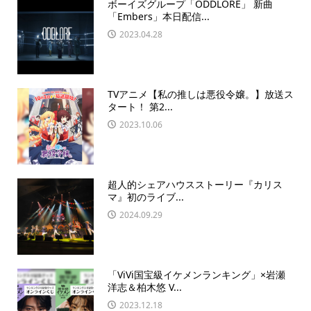
ボーイズグループ「ODDLORE」 新曲
「Embers」本日配信...
2023.04.28
TVアニメ【私の推しは悪役令嬢。】放送ス
タート！ 第2...
2023.10.06
超人的シェアハウスストーリー『カリス
マ』初のライブ...
2024.09.29
「ViVi国宝級イケメンランキング」×岩瀬
洋志＆柏木悠 V...
2023.12.18