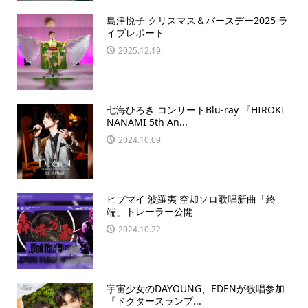
島津悦子 クリスマス＆バースデー2025 ラ
イブレポート
2025.12.19
七海ひろき コンサートBlu-ray 『HIROKI
NANAMI 5th An...
2024.10.09
ヒプマイ 波羅夷 空却ソロ歌唱新曲「終
端」トレーラー公開
2024.10.22
宇宙少女のDAYOUNG、EDENが歌唱参加
『ドクタースランプ...