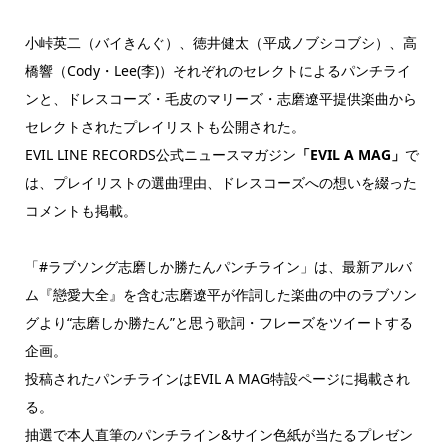
小峠英二（バイきんぐ）、徳井健太（平成ノブシコブシ）、高
橋響（Cody・Lee(李)）それぞれのセレクトによるパンチライ
ンと、ドレスコーズ・毛皮のマリーズ・志磨遼平提供楽曲から
セレクトされたプレイリストも公開された。
EVIL LINE RECORDS公式ニュースマガジン
「EVIL A MAG」
で
は、プレイリストの選曲理由、ドレスコーズへの想いを綴った
コメントも掲載。
「#ラブソング志磨しか勝たんパンチライン」は、最新アルバ
ム『戀愛大全』を含む志磨遼平が作詞した楽曲の中のラブソン
グより“志磨しか勝たん”と思う歌詞・フレーズをツイートする
企画。
投稿されたパンチラインはEVIL A MAG特設ページに掲載され
る。
抽選で本人直筆のパンチライン&サイン色紙が当たるプレゼン