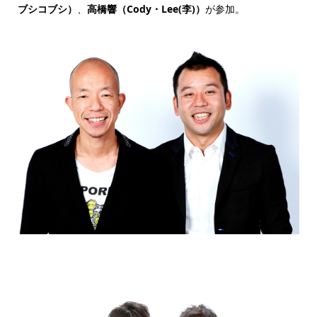
ブシコブシ）
、
高橋響（Cody・Lee(李)）
が参加。