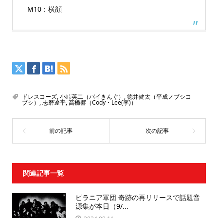
M10：横顔
ドレスコーズ
,
小峠英二（バイきんぐ）
,
徳井健太（平成ノブシコ
ブシ）
,
志磨遼平
,
高橋響（Cody・Lee(李)）
関連記事一覧
ピラニア軍団 奇跡の再リリースで話題音
源集が本日（9/...