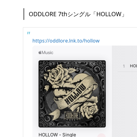
ODDLORE 7thシングル「HOLLOW」
https://oddlore.lnk.to/hollow