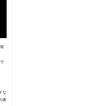
を収
まで
迫
ドな
の表