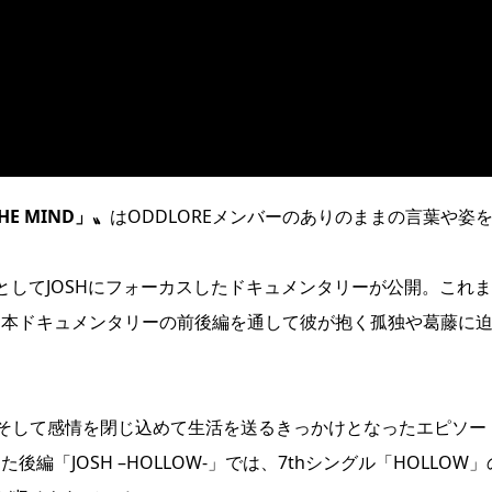
THE MIND」〟
はODDLOREメンバーのありのままの言葉や姿
、第5弾としてJOSHにフォーカスしたドキュメンタリーが公開。これ
、本ドキュメンタリーの前後編を通して彼が抱く孤独や葛藤に
そして感情を閉じ込めて生活を送るきっかけとなったエピソー
編「JOSH –HOLLOW-」では、7thシングル「HOLLOW」