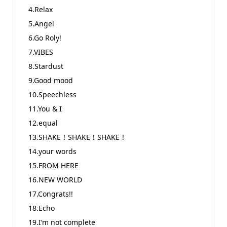
4.Relax
5.Angel
6.Go Roly!
7.VIBES
8.Stardust
9.Good mood
10.Speechless
11.You & I
12.equal
13.SHAKE！SHAKE！SHAKE！
14.your words
15.FROM HERE
16.NEW WORLD
17.Congrats!!
18.Echo
19.I’m not complete