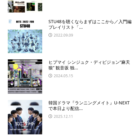
STU48を聴くならまずはここから／入門編
プレイリスト「...
2022.09.09
ヒプマイ シンジュク・ディビジョン“麻天
狼” 観音坂 独...
2024.05.15
韓国ドラマ『ランニングメイト』U-NEXT
で本日より配信...
2025.12.11