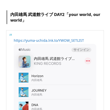
内田雄馬 武道館ライブ DAY2「your world, our
world」
https://yuma-uchida.lnk.to/YWOW_SETLIST