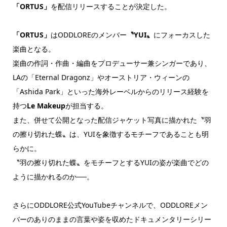
「ORTUS」
を配信リリースすることが決定した。
「ORTUS」
はODDLOREのメンバー
〝YUI〟
にフォーカスした
楽曲となる。
楽曲の作詞・作曲・編曲をプロデューサー兼シンガーであり、
LAの「Eternal Dragonz」やオーストリア・ウィーンの
「Ashida Park」といった海外レーベルからのリリース経験を
持つ
Le Makeup
が担当する。
また、併せて公開となった配信ジャケット写真に描かれた〝羽
の擦り切れた蝶〟は、YUIを象徴するモチーフであることも明
らかに。
〝羽の擦り切れた蝶〟をモチーフとするYUIの姿が楽曲でどの
ように描かれるのか──。
さらにODDLORE公式YouTubeチャンネルで、ODDLOREメン
バーのありのままの言葉や姿を収めたドキュメンタリーシリー