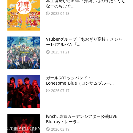
本土復帰から50年「沖縄、心のうた～うち
なーのちむぐ...
2022.04.13
VTuberグループ「あおぎり高校」メジャ
ー1stアルバム『...
2025.11.21
ガールズロックバンド・
Lonesome_Blue（ロンサムブルー...
2026.07.17
lynch. 東京ガーデンシアター公演LIVE
Blu-rayトレーラ...
2026.03.19