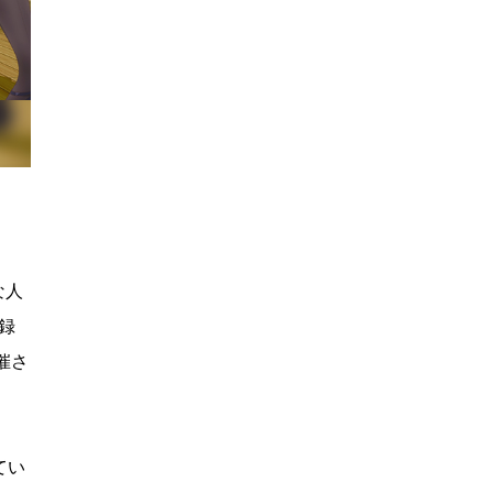
な人
録
催さ
てい