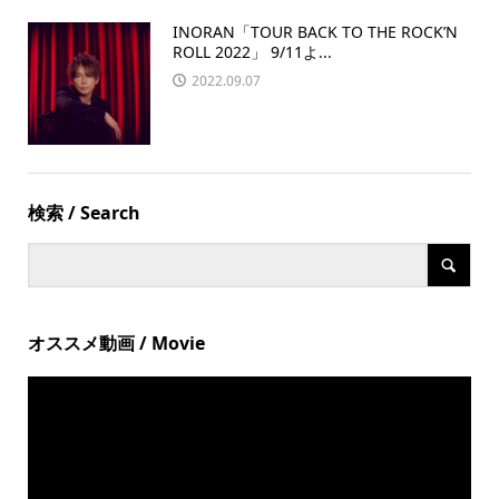
INORAN「TOUR BACK TO THE ROCK’N
ROLL 2022」 9/11よ...
2022.09.07
検索 / Search
オススメ動画 / Movie