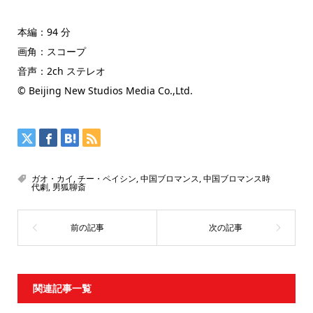
本編：94 分
画角：スコープ
音声：2ch ステレオ
© Beijing New Studios Media Co.,Ltd.
ガオ・カイ
,
チー・ペイシン
,
中国ブロマンス
,
中国ブロマンス時
代劇
,
男狐聊斎
関連記事一覧