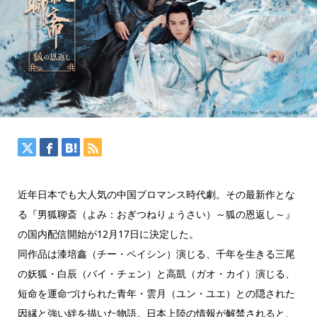
近年日本でも大人気の中国ブロマンス時代劇。その最新作とな
る『男狐聊斎（よみ：おぎつねりょうさい）～狐の恩返し～』
の国内配信開始が12月17日に決定した。
同作品は漆培鑫（チー・ペイシン）演じる、千年を生きる三尾
の妖狐・白辰（バイ・チェン）と高凱（ガオ・カイ）演じる、
短命を運命づけられた青年・雲月（ユン・ユエ）との隠された
因縁と強い絆を描いた物語。日本上陸の情報が解禁されると、