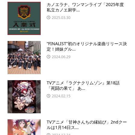
カノエラナ、ワンマンライブ「2025年度
私立カノエ厨学...
2025.03.30
“FINALIST”初のオリジナル楽曲リリース決
定！姉妹グル...
2024.06.29
TVアニメ『ラグナクリムゾン』第18話
「死闘の果て」 あ...
2024.02.15
TVアニメ「甘神さんちの縁結び」2ndクー
ルは1月14日ス...