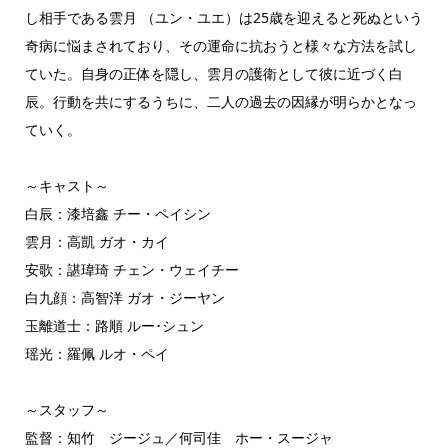
し相手である雲月 （ユン・ユエ）は25歳を迎えると死ぬという
奇病に悩まされており、その運命に抗おうと様々な方法を試し
ていた。自身の正体を隠し、雲月の護衛として彼に近づく白
辰。行動を共にするうちに、二人の過去の因縁が明らかとなっ
ていく。
～キャスト～
白辰：漆培鑫 チー・ペイシン
雲月：高凱 ガオ・カイ
安歌：諶瑋琦 チェン・ウェイチー
白九顔：高智洋 ガオ・ジーヤン
玉離道士：路順 ルー･シュン
瑶光：羅佩 ルオ・ペイ
～スタッフ～
監督：知竹 ジージュ／何司佳 ホー・スージャ