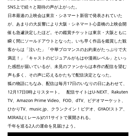
SNS上で続々と期待の声が上がった。
日本最速の上映会は東京・シネマート新宿で発表されていた
が、あまりの大反響により大阪・シネマート心斎橋の上映会開
催も急遽決定したほど。その鑑賞チケットは東京・大阪ともに
瞬く間にソールドアウトとなった。いち早く作品を鑑賞した観
客からは「泣いた」「中華ブロマンスのお約束がたっぷりで大
満足！」「キャストのビジュアルがもはや漫画レベル」といっ
た感想が届いているが、未見のファンからは本作の配信を望む
声も多く、その声に応えるかたちで配信決定となった。
狐の物語にちなみ、配信は毎月17日のいなりの日にあわせて、
12月17日0時よりスタート。 配信サイトはU-NEXT、Rakuten
TV、Amazon Prime Video、FOD、dTV、ビデオマーケット、
ひかりTV、music.jp、クランクイン！ビデオ、GYAO!ストア、
MIRAIL(ミレール)の11サイトで展開される。
千年を巡る2人の運命を見届けよう。