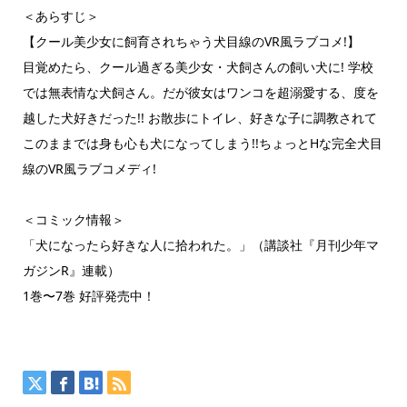
＜あらすじ＞
【クール美少女に飼育されちゃう犬目線のVR風ラブコメ!】
目覚めたら、クール過ぎる美少女・犬飼さんの飼い犬に! 学校
では無表情な犬飼さん。だが彼女はワンコを超溺愛する、度を
越した犬好きだった!! お散歩にトイレ、好きな子に調教されて
このままでは身も心も犬になってしまう!!ちょっとHな完全犬目
線のVR風ラブコメディ!
＜コミック情報＞
「犬になったら好きな人に拾われた。」（講談社『月刊少年マ
ガジンR』連載）
1巻〜7巻 好評発売中！