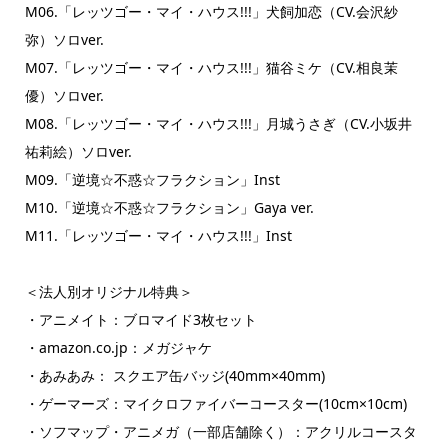
M06.「レッツゴー・マイ・ハウス!!!」犬飼加恋（CV.会沢紗
弥）ソロver.
M07.「レッツゴー・マイ・ハウス!!!」猫谷ミケ（CV.相良茉
優）ソロver.
M08.「レッツゴー・マイ・ハウス!!!」月城うさぎ（CV.小坂井
祐莉絵）ソロver.
M09.「逆境☆不惑☆フラクション」Inst
M10.「逆境☆不惑☆フラクション」Gaya ver.
M11.「レッツゴー・マイ・ハウス!!!」Inst
＜法人別オリジナル特典＞
・アニメイト：ブロマイド3枚セット
・amazon.co.jp：メガジャケ
・あみあみ： スクエア缶バッジ(40mm×40mm)
・ゲーマーズ：マイクロファイバーコースター(10cm×10cm)
・ソフマップ・アニメガ（一部店舗除く）：アクリルコースタ