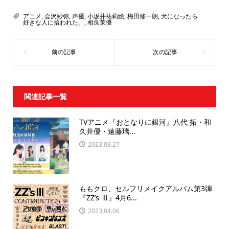
アニメ
,
会沢紗弥
,
声優
,
小坂井祐莉絵
,
梅田修一朗
,
犬になったら
好きな人に拾われた。
,
相良茉優
関連記事一覧
TVアニメ『おとなりに銀河』八代 拓・和
久井優・遠藤璃...
2023.03.27
ももクロ、セルフリメイクアルバム第3弾
『ZZ’s Ⅲ』4月6...
2023.04.06