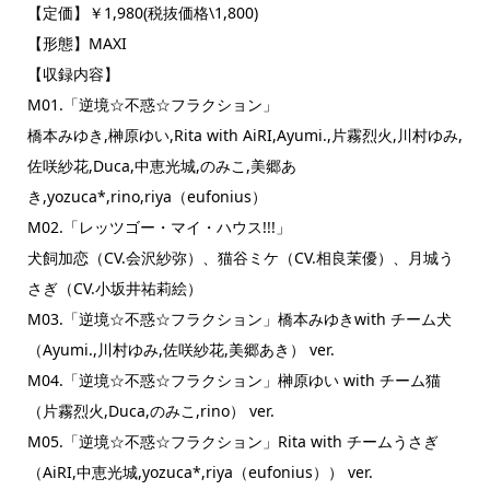
【定価】￥1,980(税抜価格\1,800)
【形態】MAXI
【収録内容】
M01.「逆境☆不惑☆フラクション」
橋本みゆき,榊原ゆい,Rita with AiRI,Ayumi.,片霧烈火,川村ゆみ,
佐咲紗花,Duca,中恵光城,のみこ,美郷あ
き,yozuca*,rino,riya（eufonius）
M02.「レッツゴー・マイ・ハウス!!!」
犬飼加恋（CV.会沢紗弥）、猫谷ミケ（CV.相良茉優）、月城う
さぎ（CV.小坂井祐莉絵）
M03.「逆境☆不惑☆フラクション」橋本みゆきwith チーム犬
（Ayumi.,川村ゆみ,佐咲紗花,美郷あき） ver.
M04.「逆境☆不惑☆フラクション」榊原ゆい with チーム猫
（片霧烈火,Duca,のみこ,rino） ver.
M05.「逆境☆不惑☆フラクション」Rita with チームうさぎ
（AiRI,中恵光城,yozuca*,riya（eufonius）） ver.