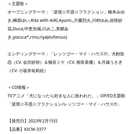
＜主題歌＞
オープニングテーマ：「逆境☆不惑☆フラクション」橋本みゆ
き,榊原ゆい,Rita with AiRI,Ayumi.,片霧烈火,川村ゆみ,佐咲紗
花,Duca,中恵光城,のみこ,美郷あ
き,yozuca*,rino,riya(eufonius)
エンディングテーマ：「レッツゴー・マイ・ハウス!!!」犬飼加
恋（CV. 会沢紗弥）＆猫谷ミケ（CV. 相良茉優）＆月城うさぎ
（CV. 小坂井祐莉絵）
＜CD情報＞
TVアニメ「犬になったら好きな人に拾われた。」OP/ED主題歌
「逆境☆不惑☆フラクション/レッツゴー・マイ・ハウス!!!」
【発売日】2023年2月15日
【品番】KICM-3377