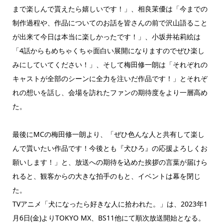
まで楽しんで貰えたら嬉しいです！」、相良茉優は「今までの
制作過程や、作品についてのお話を皆さんの前で沢山語ること
が出来て今日は本当に楽しかったです！」、小坂井祐莉絵は
「4話からもめちゃくちゃ面白い展開になりますのでぜひ楽し
みにしていてください！」、そして梅田修一朗は「それぞれの
キャストが全部のシーンに全力を注いだ作品です！」とそれぞ
れの想いを話し、会場を訪れたファンの期待度をより一層高め
た。
最後にMCの梅田修一朗より、「ぜひ色んな人と共有して楽し
んで貰いたい作品です！今後とも『犬ひろ』の応援よろしくお
願いします！」と、放送への期待を込めた挨拶の言葉が届けら
れると、観客からの大きな拍手のもと、イベントは幕を閉じ
た。
TVアニメ「犬になったら好きな人に拾われた。」は、2023年1
月6日(金)よりTOKYO MX、BS11他にて順次放送開始となる。