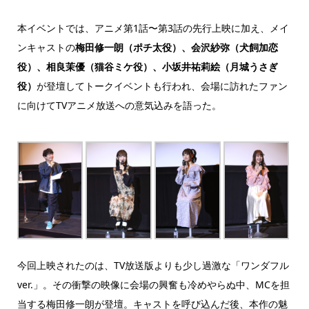
本イベントでは、アニメ第1話〜第3話の先行上映に加え、メイ
ンキャストの
梅田修一朗（ポチ太役）、会沢紗弥（犬飼加恋
役）、相良茉優（猫谷ミケ役）、小坂井祐莉絵（月城うさぎ
役）
が登壇してトークイベントも行われ、会場に訪れたファン
に向けてTVアニメ放送への意気込みを語った。
今回上映されたのは、TV放送版よりも少し過激な「ワンダフル
ver.」。その衝撃の映像に会場の興奮も冷めやらぬ中、MCを担
当する梅田修一朗が登壇。キャストを呼び込んだ後、本作の魅