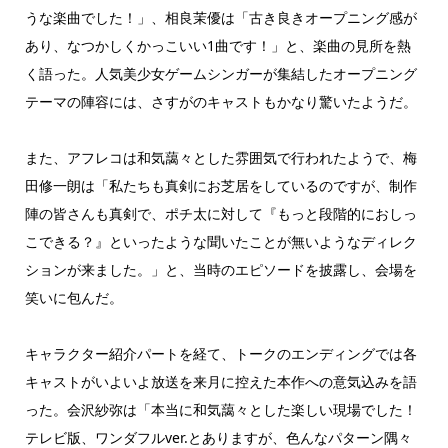
うな楽曲でした！」、相良茉優は「古き良きオープニング感が
あり、なつかしくかっこいい1曲です！」と、楽曲の見所を熱
く語った。人気美少女ゲームシンガーが集結したオープニング
テーマの陣容には、さすがのキャストもかなり驚いたようだ。
また、アフレコは和気藹々とした雰囲気で行われたようで、梅
田修一朗は「私たちも真剣にお芝居をしているのですが、制作
陣の皆さんも真剣で、ポチ太に対して『もっと段階的におしっ
こできる？』といったような聞いたことが無いようなディレク
ションが来ました。」と、当時のエピソードを披露し、会場を
笑いに包んだ。
キャラクター紹介パートを経て、トークのエンディングでは各
キャストがいよいよ放送を来月に控えた本作への意気込みを語
った。会沢紗弥は「本当に和気藹々とした楽しい現場でした！
テレビ版、ワンダフルver.とありますが、色んなパターン隅々