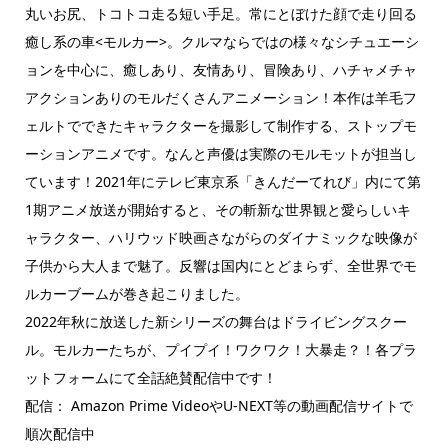
丸いお尻、トコトコ走る短い手足。常にとぼけた顔で走り回る
癒し系の車<モルカー>。クルマならではの様々なシチュエーシ
ョンを中心に、癒しあり、友情あり、冒険あり、ハチャメチャ
アクションありのモルだくさんアニメーション！本作は羊毛フ
ェルトでできたキャラクターを撮影して制作する、ストップモ
ーションアニメです。なんと声優は実際のモルモットが担当し
ています！2021年にテレビ東京系「きんだーてれび」内にて第
1期アニメ放送が開始すると、その斬新な世界観と愛らしいキ
ャラクター、ハリウッド映画さながらのダイナミックな映像が
子供から大人まで魅了。反響は国内にとどまらず、全世界でモ
ルカーブームが巻き起こりました。
2022年秋に放送した新シリーズの舞台はドライビングスクー
ル。モルカーたちが、プイプイ！ワクワク！大暴走？！各プラ
ットフォームにて全話絶賛配信中です！
配信： Amazon Prime VideoやU-NEXT等の動画配信サイトで
順次配信中