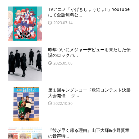
TVアニメ「かげきしょうじょ!!」YouTube
にて全話無料公...
2023.07.14
昨年ついにメジャーデビューを果たした伝
説のロックバ...
2025.05.08
第１回キングレコード歌謡コンテスト決勝
大会開催 グ...
2022.10.30
『彼が早く帰る理由』山下大輝&小野賢章
の音声特...