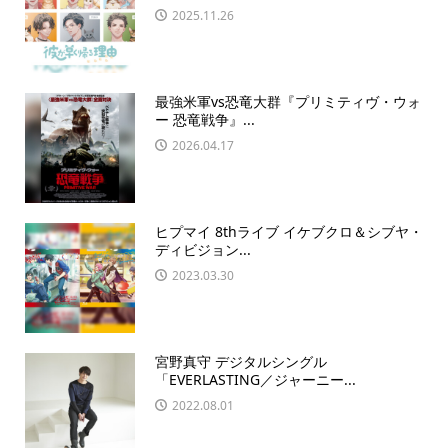
2025.11.26
最強米軍vs恐竜大群『プリミティヴ・ウォ
ー 恐竜戦争』...
2026.04.17
ヒプマイ 8thライブ イケブクロ＆シブヤ・
ディビジョン...
2023.03.30
宮野真守 デジタルシングル
「EVERLASTING／ジャーニー...
2022.08.01