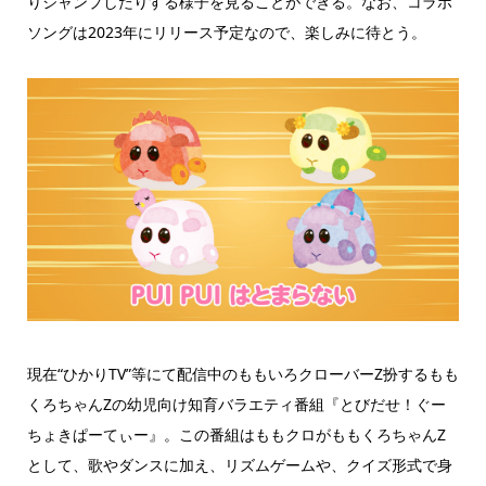
りジャンプしたりする様子を見ることができる。なお、コラボ
ソングは2023年にリリース予定なので、楽しみに待とう。
現在“ひかりTV”等にて配信中のももいろクローバーZ扮するもも
くろちゃんZの幼児向け知育バラエティ番組『とびだせ！ぐー
ちょきぱーてぃー』。この番組はももクロがももくろちゃんZ
として、歌やダンスに加え、リズムゲームや、クイズ形式で身