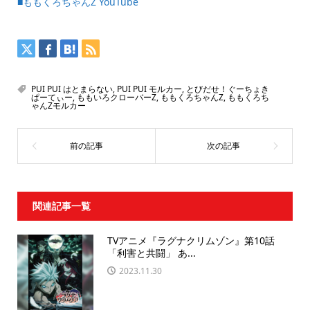
■ももくろちゃんZ YouTube
PUI PUI はとまらない
,
PUI PUI モルカー
,
とびだせ！ぐーちょき
ぱーてぃー
,
ももいろクローバーZ
,
ももくろちゃんZ
,
ももくろち
ゃんZモルカー
関連記事一覧
TVアニメ『ラグナクリムゾン』第10話
「利害と共闘」 あ...
2023.11.30