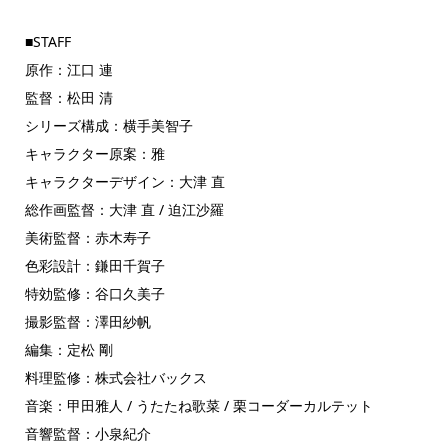
■STAFF
原作：江口 連
監督：松田 清
シリーズ構成：横手美智子
キャラクター原案：雅
キャラクターデザイン：大津 直
総作画監督：大津 直 / 迫江沙羅
美術監督：赤木寿子
色彩設計：鎌田千賀子
特効監修：谷口久美子
撮影監督：澤田紗帆
編集：定松 剛
料理監修：株式会社バックス
音楽：甲田雅人 / うたたね歌菜 / 栗コーダーカルテット
音響監督：小泉紀介