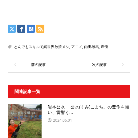
とんでもスキルで異世界放浪メシ
,
アニメ
,
内田雄馬
,
声優
関連記事一覧
岩本公水 「公水(くみ)こまち」の豊作を願
い、雷響く...
2024.06.01