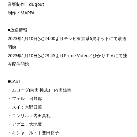
音響制作：dugout
制作：MAPPA
■放送情報
2023年1月10日(火)24:00よりテレビ東京系6局ネットにて放送
開始
2023年1月10日(火)23:45よりPrime Video／ひかりＴＶにて独
占配信開始
■CAST
・ムコーダ(向田 剛志)：内田雄馬
・フェル：日野聡
・スイ：木野日菜
・ニンリル：内田真礼
・アグニ：大地葉
・キシャ―ル：甲斐田裕子