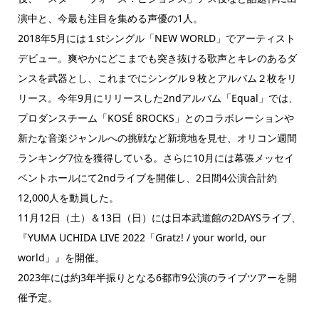
演中と、今最も注目を集める声優の1人。
2018年5月には１stシングル「NEW WORLD」でアーティスト
デビュー。爽やかにどこまでも突き抜ける歌声とキレのあるダ
ンスを武器とし、これまでにシングル９枚とアルバム２枚をリ
リース。今年9月にリリースした2ndアルバム「Equal」では、
プロダンスチーム「KOSÉ 8ROCKS」とのコラボレーションや
新たな音楽ジャンルへの挑戦など新境地を見せ、オリコン週間
ランキング7位を獲得している。さらに10月には幕張メッセイ
ベントホールにて2ndライブを開催し、2日間4公演合計約
12,000人を動員した。
11月12日（土）＆13日（日）には日本武道館の2DAYSライブ、
『YUMA UCHIDA LIVE 2022「Gratz! / your world, our
world」』を開催。
2023年には約3年半振りとなる6都市9公演のライブツアーを開
催予定。