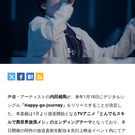
声優・アーティストの
内田雄馬
が、来年1月18日にデジタルシ
ングル
「Happy-go-Journey」
をリリースすることが決定し
た。本楽曲は1月より放送開始となる
TVアニメ「とんでもスキ
ルで異世界放浪メシ」のエンディングテーマ
となっており、本
日開催の同作の放送直前生配信＆先行上映会イベント内にてア