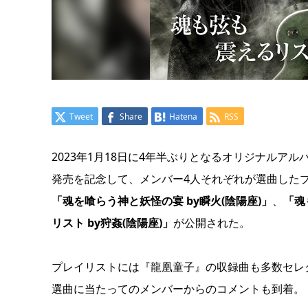
Tweet
Share
Hatena
RSS
2023年1月18日に4年半ぶりとなるオリジナルアルバ
発売を記念して、メンバー4人それぞれが選曲した
「魂を喰らう神と妖怪の宴 by瞬火(陰陽座)」
、
「魂
リスト by狩姦(陰陽座)」
が公開された。
プレイリストには『龍凰童子』の収録曲も多数セレ
選曲に当たってのメンバーからのコメントも到着。