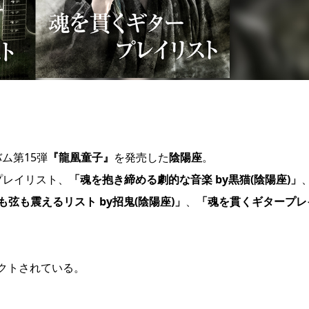
ム第15弾
『龍凰童子』
を発売した
陰陽座
。
プレイリスト、
「魂を抱き締める劇的な音楽 by黒猫(陰陽座)」
も弦も震えるリスト by招鬼(陰陽座)」
、
「魂を貫くギタープレ
クトされている。