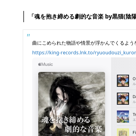
「魂を抱き締める劇的な音楽 by黒猫(陰陽
曲にこめられた物語や情景が浮かんでくるよう
https://king-records.lnk.to/ryuoudouzi_kuro