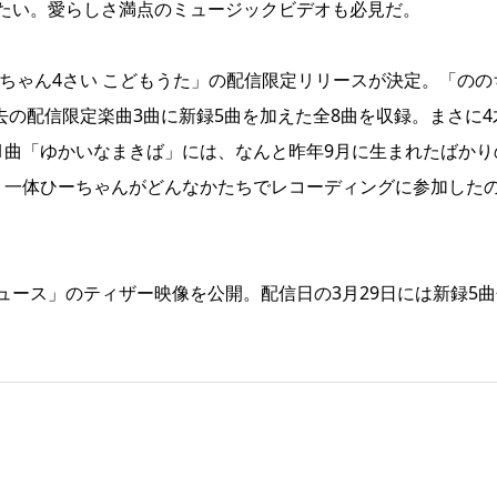
たい。愛らしさ満点のミュージックビデオも必見だ。
のちゃん4さい こどもうた」の配信限定リリースが決定。「のの
去の配信限定楽曲3曲に新録5曲を加えた全8曲を収録。まさに4
1曲「ゆかいなまきば」には、なんと昨年9月に生まれたばかり
。一体ひーちゃんがどんなかたちでレコーディングに参加した
ース」のティザー映像を公開。配信日の3月29日には新録5曲