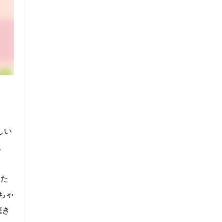
しい
。
うた
ちゃ
聴き