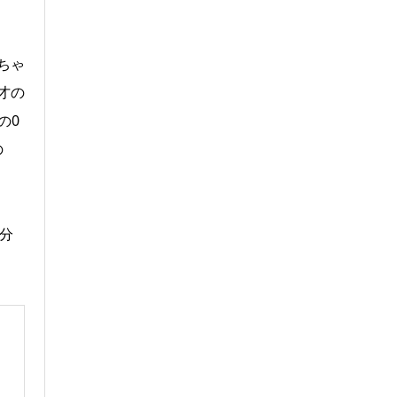
ちゃ
才の
の0
の
分