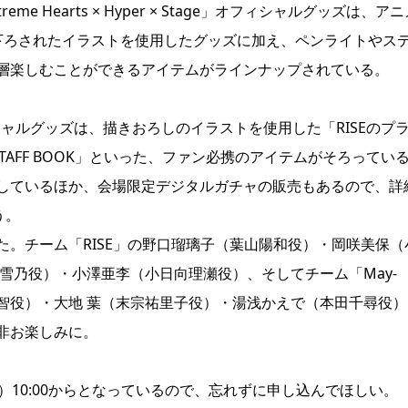
 Hearts × Hyper × Stage」オフィシャルグッズは、ア
下ろされたイラストを使用したグッズに加え、ペンライトやス
層楽しむことができるアイテムがラインナップされている。
フィシャルグッズは、描きおろしのイラストを使用した「RISEのプ
s STAFF BOOK」といった、ファン必携のアイテムがそろってい
しているほか、会場限定デジタルガチャの販売もあるので、詳
う。
。チーム「RISE」の野口瑠璃子（葉山陽和役）・岡咲美保（
雪乃役）・小澤亜李（小日向理瀬役）、そしてチーム「May-
 智役）・大地 葉（末宗祐里子役）・湯浅かえで（本田千尋役）
非お楽しみに。
）10:00からとなっているので、忘れずに申し込んでほしい。