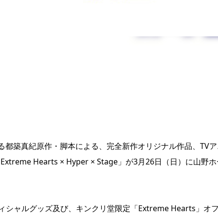
る都築真紀原作・脚本による、完全新作オリジナル作品、TVア
reme Hearts × Hyper × Stage」が3月26日（日）に山野
age」オフィシャルグッズ及び、キンクリ堂限定「Extreme Hearts」オ