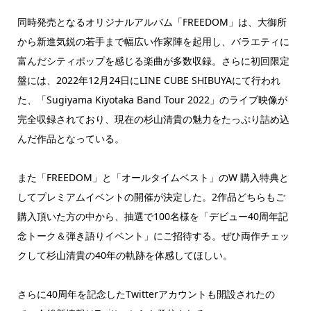
同時発売となるオリジナルアルバム「FREEDOM」は、大御所
から新進気鋭の若手まで幅広い作家陣を起用し、バラエティに
富んだシティポップを感じる楽曲が多数収録。さらに初回限定
盤には、2022年12月24日にLINE CUBE SHIBUYAにて行われ
た、「Sugiyama Kiyotaka Band Tour 2022」のライブ映像が
完全収録されており、現在の杉山清貴の魅力をたっぷり詰め込
んだ作品となっている。
また「FREEDOM」と「オールタイムベスト」のW 購入特典と
してプレミアムイベントの開催が決定した。2作品どちらもご
購入頂いた方の中から、抽選で100名様を「デビュー40周年記
念トーク＆弾き語りイベント」にご招待する。ぜひ両作チェッ
クして杉山清貴の40年の軌跡を体感してほしい。
さらに40周年を記念したTwitterアカウントも開設されたの