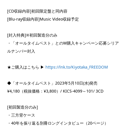
[CD収録内容]初回限定盤と同内容
[Blu-ray収録内容]Music Video収録予定
[封入特典]※初回製造分のみ
・「オールタイムベスト」とのW購入キャンペーン応募シリア
ルナンバー封入
★ご購入はこちら ▶
https://lnk.to/Kiyotaka_FREEDOM
◆「オールタイムベスト」2023年5月10日(水)発売
¥4,180（税抜価格：¥3,800）/ KICS-4099～101/ 3CD
[初回製造分のみ]
・三方背ケース
・40年を振り返る別冊ロングインタビュー（20ページ）