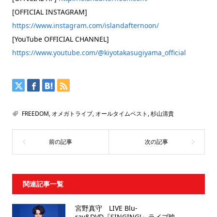
[OFFICIAL INSTAGRAM]
https://www.instagram.com/islandafternoon/
[YouTube OFFICIAL CHANNEL]
https://www.youtube.com/@kiyotakasugiyama_official
FREEDOM
,
オメガトライブ
,
オールタイムベスト
,
杉山清貴
関連記事一覧
宮野真守 LIVE Blu-
ray&DVD『SINGING!』ライブ映...