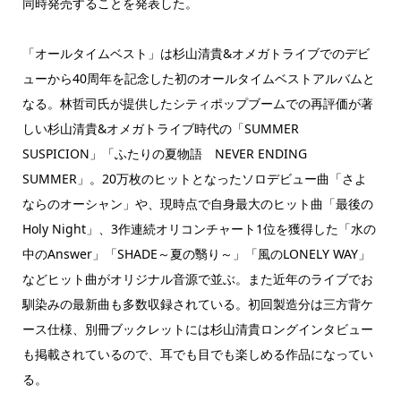
同時発売することを発表した。
「オールタイムベスト」は杉山清貴&オメガトライブでのデビ
ューから40周年を記念した初のオールタイムベストアルバムと
なる。林哲司氏が提供したシティポップブームでの再評価が著
しい杉山清貴&オメガトライブ時代の「SUMMER
SUSPICION」「ふたりの夏物語 NEVER ENDING
SUMMER」。20万枚のヒットとなったソロデビュー曲「さよ
ならのオーシャン」や、現時点で自身最大のヒット曲「最後の
Holy Night」、3作連続オリコンチャート1位を獲得した「水の
中のAnswer」「SHADE～夏の翳り～」「風のLONELY WAY」
などヒット曲がオリジナル音源で並ぶ。また近年のライブでお
馴染みの最新曲も多数収録されている。初回製造分は三方背ケ
ース仕様、別冊ブックレットには杉山清貴ロングインタビュー
も掲載されているので、耳でも目でも楽しめる作品になってい
る。