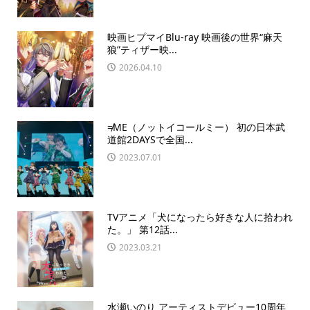
映画ヒプマイBlu-ray 映画後の世界“麻天
狼”ティザー映...
2026.04.10
≠ME（ノットイコールミー） 初の日本武
道館2DAYSで全国...
2023.07.01
TVアニメ「犬になったら好きな人に拾われ
た。」 第12話...
2023.03.21
水瀬いのり アーティストデビュー10周年