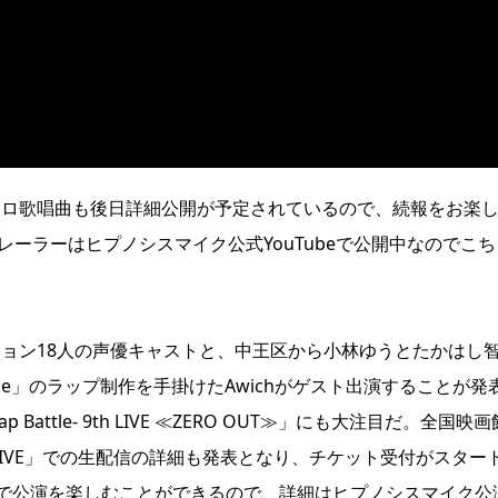
ソロ歌唱曲も後日詳細公開が予定されているので、続報をお楽
e」のトレーラーはヒプノシスマイク公式YouTubeで公開中なのでこ
ビジョン18人の声優キャストと、中王区から小林ゆうとたかはし
ustice」のラップ制作を手掛けたAwichがゲスト出演することが発
 Battle- 9th LIVE ≪ZERO OUT≫」にも大注目だ。全国映
NE LIVE」での生配信の詳細も発表となり、チケット受付がスター
で公演を楽しむことができるので、詳細はヒプノシスマイク公