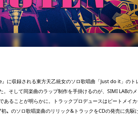
tice』に収録される東方天乙統女のソロ歌唱曲「Just do it」のト
た。そして同楽曲のラップ制作を手掛けるのが、SIMI LABのメ
Aであることが明らかに。トラックプロデュースはビートメイカ
女〝初〟のソロ歌唱楽曲のリリック&トラックをCDの発売に先駆