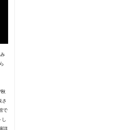
しみ
ちら
智秋
表さ
画館で
トし
演詳