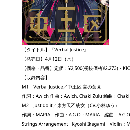
【タイトル】『Verbal Justice』
【発売日】4月12日（水）
【価格・品番】定価：¥2,500(税抜価格¥2,273)・KICA
【収録内容】
M1：Verbal Justice／中王区 言の葉党
作詞：Awich 作曲：Awich, Chaki Zulu 編曲：Chaki 
M2：Just do it／東方天乙統女（CV.小林ゆう）
作詞：MARIA 作曲：A.G.O・MARIA 編曲：A.G.
Strings Arrangement : Kyoshi Ikegami Violin：M