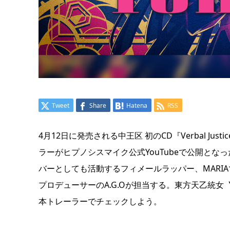
Tweet
Share
Hatena
RSS
4月12日に発売される中王区 初のCD『Verbal Jus
ラーがヒプノシスマイク公式YouTubeで公開となっ
バーとしても活動するフィメールラッパー、MARI
プロデューサーのA.G.Oが担当する。東方天乙統
本トレーラーでチェックしよう。