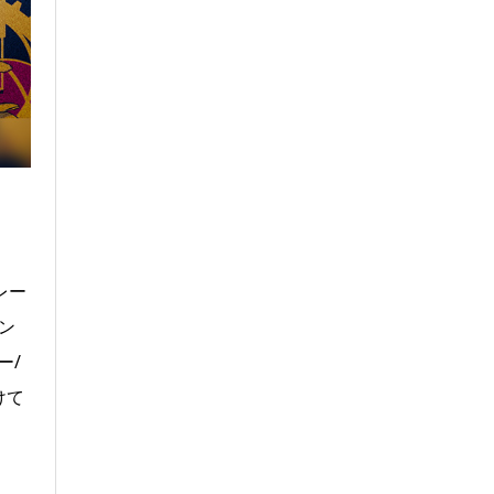
レー
ン
ー/
けて