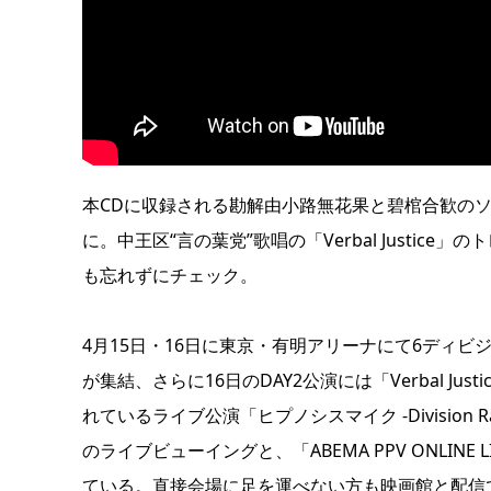
本CDに収録される勘解由小路無花果と碧棺合歓の
に。中王区“言の葉党”歌唱の「Verbal Justic
も忘れずにチェック。
4月15日・16日に東京・有明アリーナにて6ディ
が集結、さらに16日のDAY2公演には「Verbal J
れているライブ公演「ヒプノシスマイク -Division Rap
のライブビューイングと、「ABEMA PPV ONLI
ている。直接会場に足を運べない方も映画館と配信