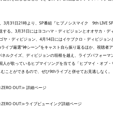
月31日21時より、SP番組『ヒプノシスマイク 9th LIVE S
週連続独占放送する。3月31日にはヨコハマ・ディビジョンとオオサカ・デ
ゴヤ・ディビジョン、4月14日にはイケブクロ・ディビジョン
hライブ厳選“神シーン”をキャスト自ら振り返るほか、視聴者
るパネルクイズ、ディビジョンの垣根を越え、ライブパフォーマ
国人が歌っているヒプマイソングを当てる「ヒプマイ・オブ・
むことができるので、ぜひ9thライブと併せてお見逃しなく。
VE ≪ZERO OUT≫ 詳細ページ
h LIVE ≪ZERO OUT≫ライブビューイング詳細ページ