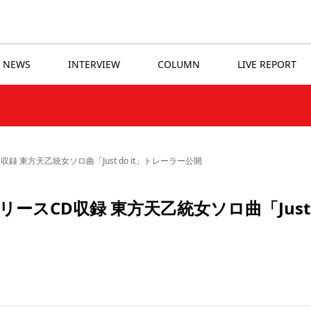
NEWS
INTERVIEW
COLUMN
LIVE REPORT
録 東方天乙統女ソロ曲「Just do it」トレーラー公開
リースCD収録 東方天乙統女ソロ曲「Just