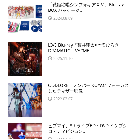
「戦姫絶唱シンフォギアＸＶ」Blu-ray
BOX パッケージ...
2024.08.09
LIVE Blu-ray『蒼井翔太×七海ひろき
DRAMATIC LIVE “ME...
2025.11.10
ODDLORE、メンバー KOYAにフォーカス
したティザー映像...
2022.02.07
ヒプマイ、8thライブBD・DVD イケブク
ロ・ディビジョン...