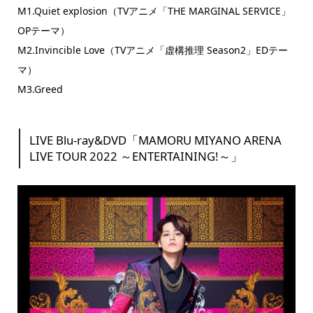
M1.Quiet explosion（TVアニメ「THE MARGINAL SERVICE」
OPテーマ）
M2.Invincible Love（TVアニメ「虚構推理 Season2」EDテー
マ）
M3.Greed
LIVE Blu-ray&DVD「MAMORU MIYANO ARENA
LIVE TOUR 2022 ～ENTERTAINING!～」