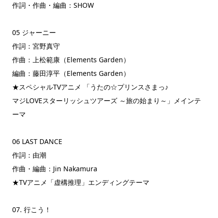
作詞・作曲・編曲：SHOW
05 ジャーニー
作詞：宮野真守
作曲：上松範康（Elements Garden）
編曲：藤田淳平（Elements Garden）
★スペシャルTVアニメ 「うたの☆プリンスさまっ♪
マジLOVEスターリッシュツアーズ ～旅の始まり～」メインテ
ーマ
06 LAST DANCE
作詞：由潮
作曲・編曲：Jin Nakamura
★TVアニメ「虚構推理」エンディングテーマ
07. 行こう！