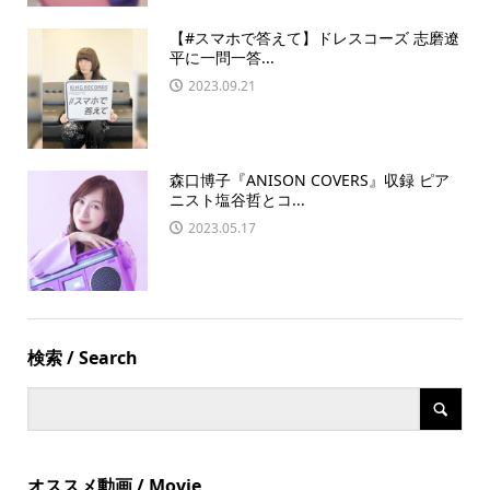
【#スマホで答えて】ドレスコーズ 志磨遼
平に一問一答...
2023.09.21
森口博子『ANISON COVERS』収録 ピア
ニスト塩谷哲とコ...
2023.05.17
検索 / Search
オススメ動画 / Movie