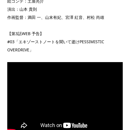
絵コンテ：土屋亮介
演出：山本 貴則
作画監督：満田 一、山末有妃、宮澤 紅音、村松 尚雄
【第3話WEB 予告】
#03「エキゾーストノートを聞いて逝けPESSIMISTIC
OVERDRIVE」