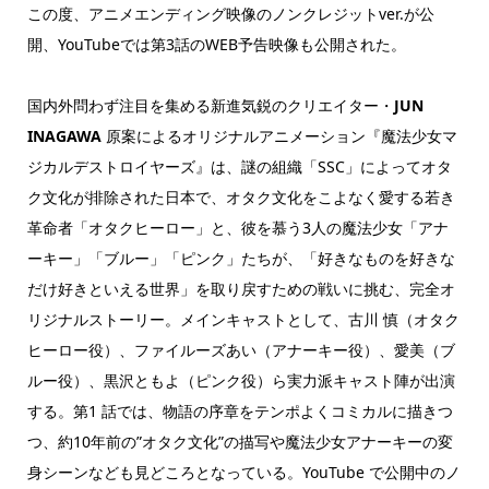
この度、アニメエンディング映像のノンクレジットver.が公
開、YouTubeでは第3話のWEB予告映像も公開された。
国内外問わず注目を集める新進気鋭のクリエイター・
JUN
INAGAWA
原案によるオリジナルアニメーション『魔法少女マ
ジカルデストロイヤーズ』は、謎の組織「SSC」によってオタ
ク文化が排除された日本で、オタク文化をこよなく愛する若き
革命者「オタクヒーロー」と、彼を慕う3人の魔法少女「アナ
ーキー」「ブルー」「ピンク」たちが、「好きなものを好きな
だけ好きといえる世界」を取り戻すための戦いに挑む、完全オ
リジナルストーリー。メインキャストとして、古川 慎（オタク
ヒーロー役）、ファイルーズあい（アナーキー役）、愛美（ブ
ルー役）、黒沢ともよ（ピンク役）ら実力派キャスト陣が出演
する。第1 話では、物語の序章をテンポよくコミカルに描きつ
つ、約10年前の”オタク文化”の描写や魔法少女アナーキーの変
身シーンなども見どころとなっている。YouTube で公開中のノ