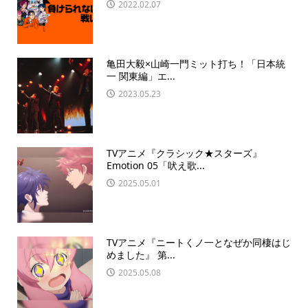
2022.02.07
亀田大毅×山崎一門ミット打ち！「日本統
一 関東編」エ...
2023.05.23
TVアニメ『クラシック★スターズ』
Emotion 05「吠え歌...
2025.05.01
TVアニメ『ニートくノ一となぜか同棲はじ
めました』 第...
2025.05.08