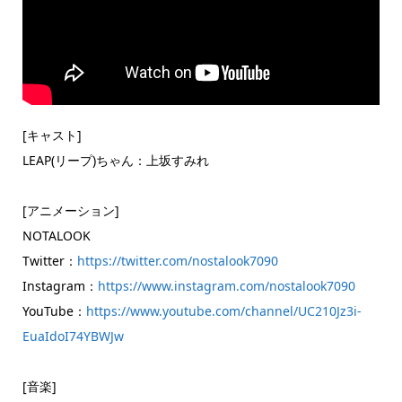
[キャスト]
LEAP(リープ)ちゃん：上坂すみれ
[アニメーション]
NOTALOOK
Twitter：
https://twitter.com/nostalook7090
Instagram：
https://www.instagram.com/nostalook7090
YouTube：
https://www.youtube.com/channel/UC210Jz3i-
EuaIdoI74YBWJw
[音楽]