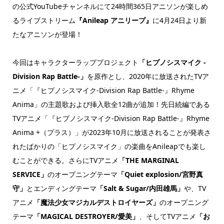
の公式YouTubeチャンネルにて24時間365日アニソンが楽しめ
るライブストリーム
『Anileap アニリープ』
に4月24日より新
たなアニソンが登場！
今回はキャラクターラッププロジェクト
「ヒプノシスマイク -
Division Rap Battle-」
を原作とし、2020年に放送されたTVア
ニメ「『ヒプノシスマイク-Division Rap Battle-』Rhyme
Anima」の主題歌および挿入歌全12曲が追加！先日続編である
TVアニメ「『ヒプノシスマイク-Division Rap Battle-』Rhyme
Anima +（プラス）」が2023年10月に放送されることが発表さ
れたばかりの「ヒプノシスマイク」の楽曲をAnileapでも楽し
むことができる。さらにTVアニメ
「THE MARGINAL
SERVICE」
のオープニングテーマ
「Quiet explosion/宮野真
守」
とエンディングテーマ
「Salt & Sugar/内田雄馬」
や、TV
アニメ
「魔法少女マジカルデストロイヤーズ」
のオープニング
テーマ
「MAGICAL DESTROYER/愛美」
、そしてTVアニメ
「お