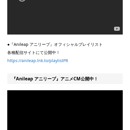
●『Anileap アニリープ』オフィシャルプレイリスト
各種配信サイトにて公開中！
https://anileap.lnk.to/playlistPR
『Anileap アニリープ』アニメCM公開中！