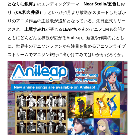
となりに銀河」
のエンディングテーマ
「Near Stella/五色しお
り（CV.和久井優）」
といった4月より放送がスタートしたばか
りのアニメ作品の主題歌が追加となっている。先日正式リリー
スされ、
上坂すみれ
が演じる
LEAPちゃん
のアニメCMも公開と
ともにどんどん世界観が広がるAnileap。勉強や作業のおとも
に、世界中のアニソンファンから注目を集めるアニソンライブ
ストリームでアニソン旅行に出かけてみてはいかがだろうか。