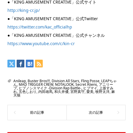
●「KING AMUSEMENT CREATIVE」公式サイト
http://king-cr.jp/
●「KING AMUSEMENT CREATIVE」公式Twitter
https://twitter.com/kac_officialhp
●「KING AMUSEMENT CREATIVE」公式チャンネル
https://www.youtube.com/c/kin-cr
Anileap
,
Buster Bros!!!
,
Division All Stars
,
Fling Posse
,
LEAPちゃ
ん
,
MAD TRIGGER CREW
,
NOTALOOK
,
Secret Aliens
,
アニリー
プ
,
ヒプノシスマイク -Division Rap Battle-
,
ヒプマイ
,
上坂すみ
れ
,
五色しおり
,
内田雄馬
,
和久井優
,
宮野真守
,
愛美
,
牧野太洋
,
麻
天狼