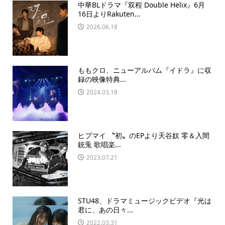
中華BLドラマ『双程 Double Helix』6月
16日よりRakuten...
2026.06.18
ももクロ、ニューアルバム『イドラ』に収
録の映像特典...
2024.03.18
ヒプマイ 〝初〟のEPより天谷奴 零＆入間
銃兎 歌唱楽...
2023.07.21
STU48、ドラマミュージックビデオ『光は
君に、あの⽇々...
2022.03.31