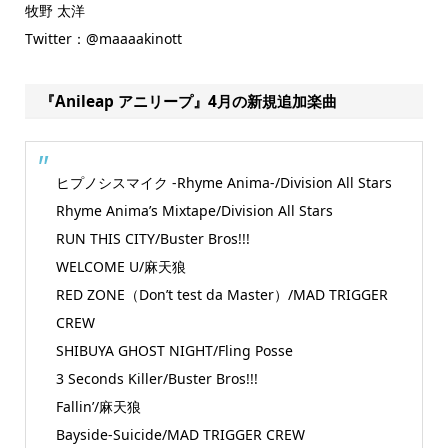
牧野 太洋
Twitter：@maaaakinott
『Anileap アニリープ』4月の新規追加楽曲
ヒプノシスマイク -Rhyme Anima-/Division All Stars
Rhyme Anima’s Mixtape/Division All Stars
RUN THIS CITY/Buster Bros!!!
WELCOME U/麻天狼
RED ZONE（Don’t test da Master）/MAD TRIGGER
CREW
SHIBUYA GHOST NIGHT/Fling Posse
3 Seconds Killer/Buster Bros!!!
Fallin’/麻天狼
Bayside-Suicide/MAD TRIGGER CREW