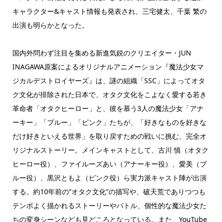
キャラクター&キャスト情報も発表され、三宅健太、千葉 繁の
出演も明らかとなった。
国内外問わず注目を集める新進気鋭のクリエイター・JUN
INAGAWA原案によるオリジナルアニメーション『魔法少女マ
ジカルデストロイヤーズ』は、謎の組織「SSC」によってオタ
ク文化が排除された日本で、オタク文化をこよなく愛する若き
革命者「オタクヒーロー」と、彼を慕う3人の魔法少女「アナ
ーキー」「ブルー」「ピンク」たちが、「好きなものを好きな
だけ好きといえる世界」を取り戻すための戦いに挑む、完全オ
リジナルストーリー。メインキャストとして、古川 慎（オタク
ヒーロー役）、ファイルーズあい（アナーキー役）、愛美（ブ
ルー役）、黒沢ともよ（ピンク役）ら実力派キャスト陣が出演
する。約10年前の”オタク文化”の描写や、破天荒でありつつも
テンポよく描かれるストーリーやバトル、個性的な魔法少女た
ちの変身シーンなども見どころとなっている。また、YouTube