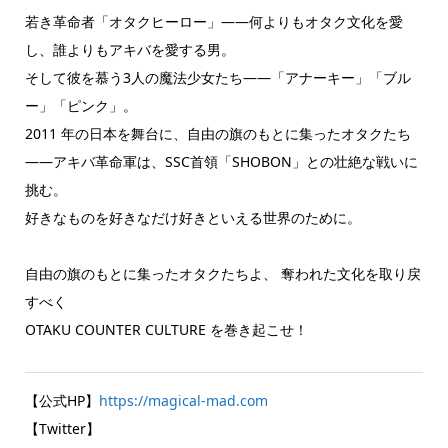
若き革命者「オタクヒーロー」――何よりもオタク文化を愛
し、誰よりもアキバを愛する男。
そして彼を慕う3人の魔法少女たち――「アナーキー」「ブル
ー」「ピンク」。
2011 年の日本を舞台に、自由の旗のもとに集ったオタクたち
――アキバ革命軍は、SSC首領「SHOBON」との壮絶な戦いに
挑む。
好きなものを好きなだけ好きといえる世界のために。
自由の旗のもとに集ったオタクたちよ、 奪われた文化を取り戻
すべく
OTAKU COUNTER CULTURE を巻き起こせ！
【公式HP】
https://magical-mad.com
【Twitter】