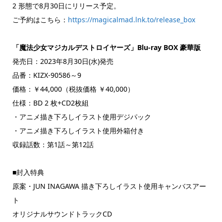
2 形態で8月30日にリリース予定。
ご予約はこちら：
https://magicalmad.lnk.to/release_box
「魔法少女マジカルデストロイヤーズ」Blu-ray BOX 豪華版
発売日：2023年8月30日(水)発売
品番：KIZX-90586～9
価格：￥44,000（税抜価格 ￥40,000）
仕様：BD 2 枚+CD2枚組
・アニメ描き下ろしイラスト使用デジパック
・アニメ描き下ろしイラスト使用外箱付き
収録話数：第1話～第12話
■封入特典
原案・JUN INAGAWA 描き下ろしイラスト使用キャンバスアー
ト
オリジナルサウンドトラックCD