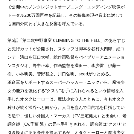
で公開中のノンクレジットオープニング・エンディング映像が
トータル200万回再生を記録し、その映像表現や音楽に対して
も国内外問わず大きな反響を呼んでいる。
第5話「第二次中野事変 CLIMBING TO THE HELL」のあらすじ
と先行カットが公開され、スタッフは脚本を谷村大四郎、絵コ
ンテ・演出を江口大輔、総作画監督をバイブリーアニメーショ
ンスタジオ、野中正幸、作画監督を満田一、李少雷、伊藤一
樹、小林明美、菅野智之、川口弘明、seedがつとめる。
革命軍をサポートするスーパーハッカー・ニックから、魔法少
女の能力を強化する“クスリ”を手に入れられるという情報を入
手したオタクヒーローは、魔法少女３人とともに、今もオタク
狩りが続く渋谷へと向かう。人目を盗んで目的地を目指してい
る途中、怪しい外国人・マーカス（CV.三宅健太）と出会い、老
調合師（CV.千葉 繁）の元へ手引きされる。調合師は“クスリ”と
引き換えにある条件を提示するが、オタクヒーローと魔法少女