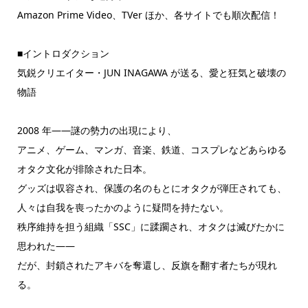
Amazon Prime Video、TVer ほか、各サイトでも順次配信！
■イントロダクション
気鋭クリエイター・JUN INAGAWA が送る、愛と狂気と破壊の
物語
2008 年――謎の勢力の出現により、
アニメ、ゲーム、マンガ、音楽、鉄道、コスプレなどあらゆる
オタク文化が排除された日本。
グッズは収容され、保護の名のもとにオタクが弾圧されても、
人々は自我を喪ったかのように疑問を持たない。
秩序維持を担う組織「SSC」に蹂躙され、オタクは滅びたかに
思われた――
だが、封鎖されたアキバを奪還し、反旗を翻す者たちが現れ
る。