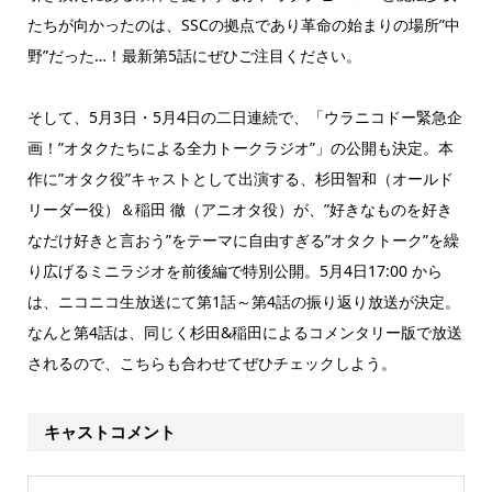
たちが向かったのは、SSCの拠点であり革命の始まりの場所”中
野”だった…！最新第5話にぜひご注目ください。
そして、5月3日・5月4日の二日連続で、「ウラニコドー緊急企
画！”オタクたちによる全力トークラジオ”」の公開も決定。本
作に”オタク役”キャストとして出演する、杉田智和（オールド
リーダー役）＆稲田 徹（アニオタ役）が、”好きなものを好き
なだけ好きと言おう”をテーマに自由すぎる”オタクトーク”を繰
り広げるミニラジオを前後編で特別公開。5月4日17:00 から
は、ニコニコ生放送にて第1話～第4話の振り返り放送が決定。
なんと第4話は、同じく杉田&稲田によるコメンタリー版で放送
されるので、こちらも合わせてぜひチェックしよう。
キャストコメント