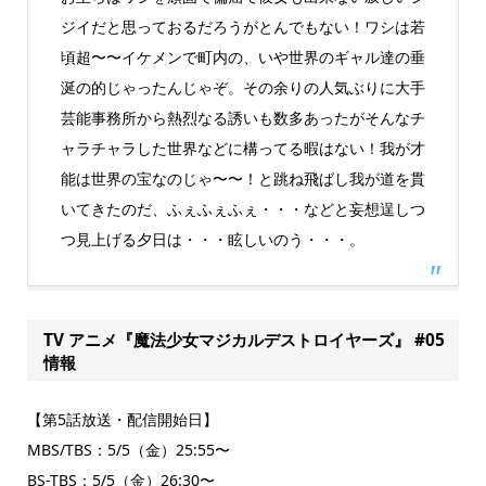
ジイだと思っておるだろうがとんでもない！ワシは若
頃超〜〜イケメンで町内の、いや世界のギャル達の垂
涎の的じゃったんじゃぞ。その余りの人気ぶりに大手
芸能事務所から熱烈なる誘いも数多あったがそんなチ
ャラチャラした世界などに構ってる暇はない！我が才
能は世界の宝なのじゃ〜〜！と跳ね飛ばし我が道を貫
いてきたのだ、ふぇふぇふぇ・・・などと妄想逞しつ
つ見上げる夕日は・・・眩しいのう・・・。
TV アニメ『魔法少⼥マジカルデストロイヤーズ』 #05
情報
【第5話放送・配信開始日】
MBS/TBS：5/5（金）25:55〜
BS-TBS：5/5（金）26:30〜