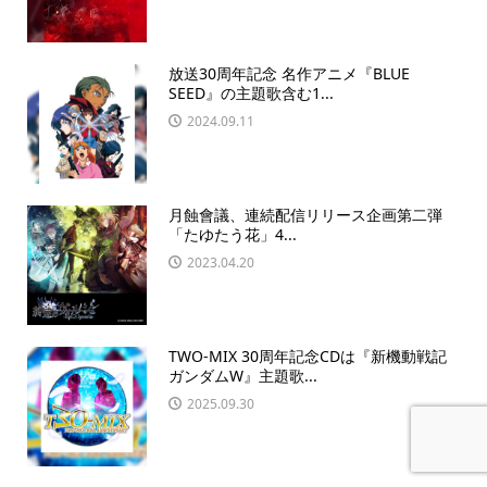
放送30周年記念 名作アニメ『BLUE
SEED』の主題歌含む1...
2024.09.11
月蝕會議、連続配信リリース企画第二弾
「たゆたう花」4...
2023.04.20
TWO-MIX 30周年記念CDは『新機動戦記
ガンダムW』主題歌...
2025.09.30