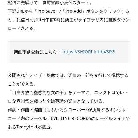
配信に先駆けて、事前登録が受付スタート。
下記URLから「Pre-Save」/「Pre-Add」ボタンをクリックする
と、配信日5月20日午前0時に楽曲がライブラリ内に自動ダウン
ロードされる。
楽曲事前登録はこちら：
https://SHIORI.lnk.to/SPG
公開されたティザー映像では、楽曲の一部を先行して視聴する
ことができる。
「自由奔放で蠱惑的な女の子」をテーマに、エレクトロでレト
ロな雰囲気を纏った全編英詩の楽曲となっている。
作詞・作曲・編曲はももいろクローバーZが所属するキングレ
コード内のレーベル、EVIL LINE RECORDSのレーベルメイトで
あるTeddyLoidが担当。