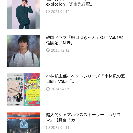
explosion」楽曲先行配...
2023.04.12
韓国ドラマ『明日はきっと』OST Vol.1配
信開始／N.Flyi...
2025.12.12
小林私主催イベントシリーズ『小林私の五
日間』vol.3「...
2024.04.06
超人的シェアハウスストーリー『カリス
マ』【舞台『カ...
2025.02.11