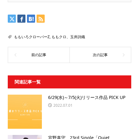
ももいろクローバーZ
,
ももクロ、玉井詩織
関連記事一覧
6/29(水)～7/5(火)リリース作品 PICK UP
2022.07.01
宮野真守、23rd Single「Quiet