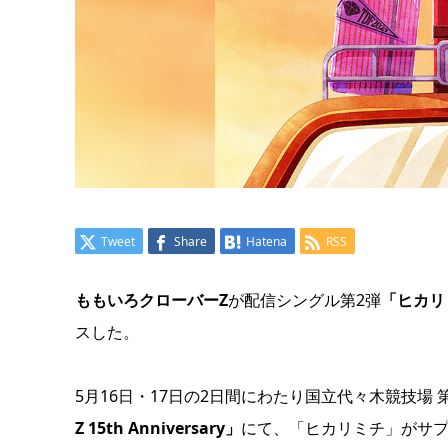
Tweet
Share
Hatena
RSS
ももいろクローバーZ
が配信シングル第2弾
「ヒカリ
スした。
5月16日・17日の2日間にわたり国立代々木競技場
Z 15th Anniversary」
にて、「ヒカリミチ」がサ