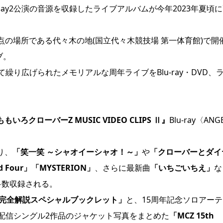
、さらにDay2公演の音源を収録したライブアルバムが今年2023年夏頃
原点の場所である代々木の地(国立代々木競技場 第一体育館)で開
ブ。
り広げられたメモリアルな周年ライブをBlu-ray・DVD、
もいろクローバーZ MUSIC VIDEO CLIPS Ⅱ』
Blu-ray〈ANG
り、
「笑一笑 ～シャオイーシャオ！～」
や
「クローバーとダイ
d Four」
「MYSTERION」
、さらに最新曲
「いちごいちえ」
な
が多数収録される。
MV完全解説スペシャルブックレット」
と、15周年記念ソロアーテ
配信シングル2作品のジャケット写真をまとめた
「MCZ 15th