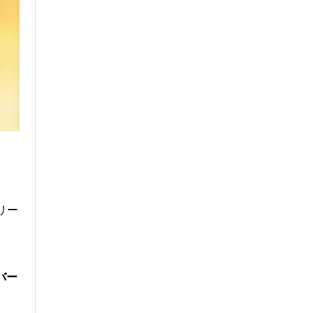
リー
バー