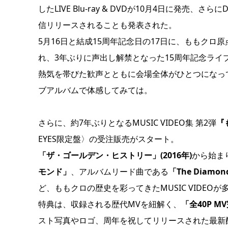
したLIVE Blu-ray & DVDが10月4日に発売
信リリースされることも発表された。
5月16日と結成15周年記念日の17日に、ももクロ
れ、3年ぶりに声出し解禁となった15周年記念ライ
熱気を帯びた歓声とともに会場全体がひとつになって繰
ブアルバムで体感してみては。
さらに、約7年ぶりとなるMUSIC VIDEO集 第2弾
『も
EYES限定盤〉の受注販売がスタート。
「ザ・ゴールデン・ヒストリー」(2016年)
から始ま
モンド」
、アルバムリード曲である
「The Diamon
ど、ももクロの歴史を彩ってきたMUSIC VIDEO
特典は、収録される歴代MVを紐解く、
「全40P 
スト写真やロゴ、周年を祝してリリースされた最新