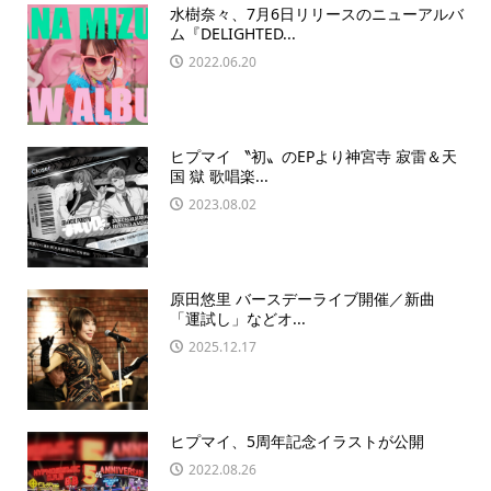
水樹奈々、7月6日リリースのニューアルバ
ム『DELIGHTED...
2022.06.20
ヒプマイ 〝初〟のEPより神宮寺 寂雷＆天
国 獄 歌唱楽...
2023.08.02
原田悠里 バースデーライブ開催／新曲
「運試し」などオ...
2025.12.17
ヒプマイ、5周年記念イラストが公開
2022.08.26