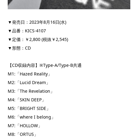
▼発売日：2023年8月16日(水)
▼品番：KICS-4107
▼定価：￥2,800 (税抜￥2,545)
▼形態：CD
【CD収録内容】※Type-A/Type-B共通
M1:「Hazed Reality」
M2:「Lucid Dream」
M3:「The Revelation」
M4:「SKIN DEEP」
M5:「BRIGHT SIDE」
M6:「where I belong」
M7:「HOLLOW」
M8:「ORTUS」