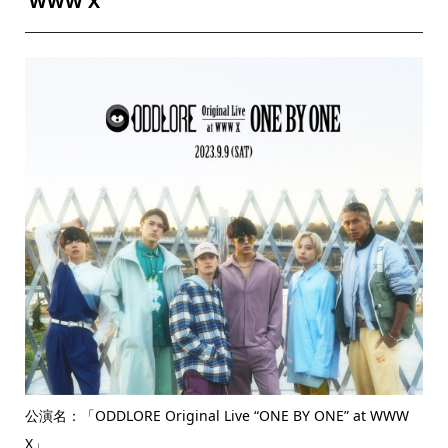
WWW X
公演名：「ODDLORE Original Live “ONE BY ONE” at WWW
X」