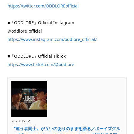
https://twitter.com/ODDLOREofficial
■「ODDLORE」Official Instagram
@oddlore_official
https://www.instagram.com/oddlore_official/
■「ODDLORE」Official TikTok
https://www.tiktok.com/@oddlore
2023.05.12
〝違う者同士〟が互いのありのままを語る／ボーイズグル