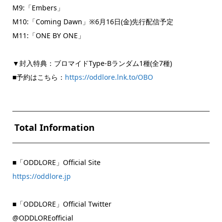
M9:「Embers」
M10:「Coming Dawn」※6月16日(金)先行配信予定
M11:「ONE BY ONE」
▼封入特典：ブロマイドType-Bランダム1種(全7種)
■予約はこちら：
https://oddlore.lnk.to/OBO
Total Information
■「ODDLORE」Official Site
https://oddlore.jp
■「ODDLORE」Official Twitter
@ODDLOREofficial