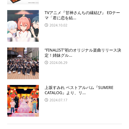
TVアニメ『甘神さんちの縁結び』 EDテー
マ「君に恋を結...
2024.10.02
“FINALIST”初のオリジナル楽曲リリース決
定！姉妹グル...
2024.06.29
上坂すみれ ベストアルバム『SUMIRE
CATALOG』より、リ...
2024.07.17