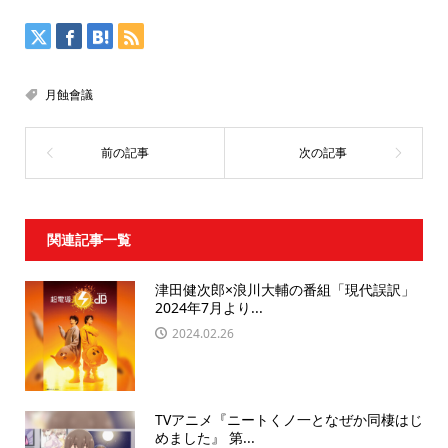
月蝕會議
関連記事一覧
津田健次郎×浪川大輔の番組「現代誤訳」
2024年7月より...
2024.02.26
TVアニメ『ニートくノ一となぜか同棲はじ
めました』 第...