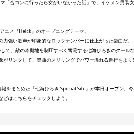
演ドラマ「合コンに行ったら女がいなかった話」で、イケメン男装
るTVアニメ『Helck』のオープニングテーマ。
の力強い歌声が印象的なロックナンバーに仕上がった楽曲だ。
好に扮して、敵の本拠地を制圧すべく奮闘する七海ひろきのクール
像がリンクして、楽曲のスリリングでパワー溢れる進行をより
ス情報をまとめた『七海ひろき Special Site』が本日オープン。
などはこちらをチェックしよう。