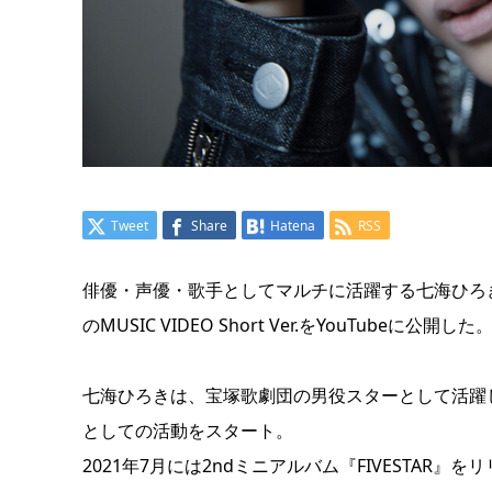
Tweet
Share
Hatena
RSS
俳優・声優・歌手としてマルチに活躍する七海ひろきが、7
のMUSIC VIDEO Short Ver.をYouTubeに公開した
七海ひろきは、宝塚歌劇団の男役スターとして活躍し
としての活動をスタート。
2021年7月には2ndミニアルバム『FIVESTA