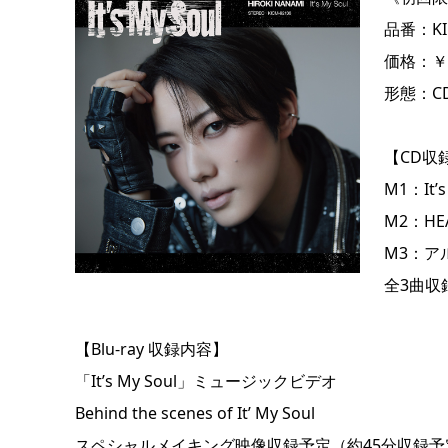
品番：KIC
価格：￥2
形態：CD+
【CD収
M1：It’s
M2：HEA
M3：ア
全3曲収
【Blu-ray 収録内容】
「It’s My Soul」ミュージックビデオ
Behind the scenes of It’ My Soul
スペシャルメイキング映像収録予定（約45分収録予