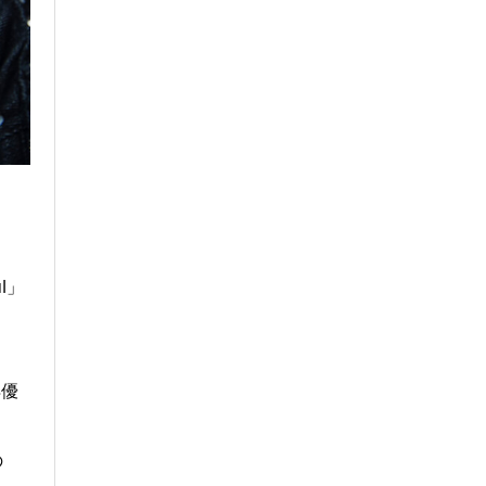
l」
俳優
の