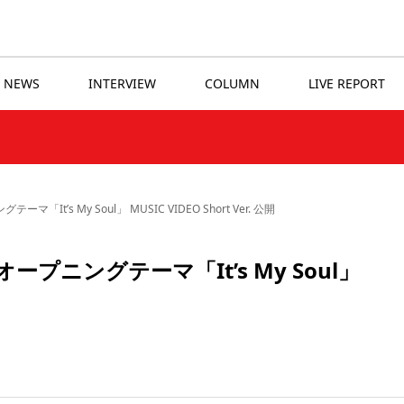
NEWS
INTERVIEW
COLUMN
LIVE REPORT
It’s My Soul」 MUSIC VIDEO Short Ver. 公開
ープニングテーマ「It’s My Soul」