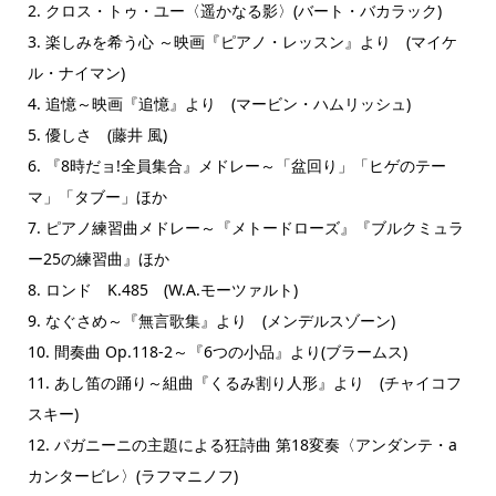
2. クロス・トゥ・ユー〈遥かなる影〉(バート・バカラック)
3. 楽しみを希う心 ～映画『ピアノ・レッスン』より (マイケ
ル・ナイマン)
4. 追憶～映画『追憶』より (マービン・ハムリッシュ)
5. 優しさ (藤井 風)
6. 『8時だョ!全員集合』メドレー～「盆回り」「ヒゲのテー
マ」「タブー」ほか
7. ピアノ練習曲メドレー～『メトードローズ』『ブルクミュラ
ー25の練習曲』ほか
8. ロンド K.485 (W.A.モーツァルト)
9. なぐさめ～『無言歌集』より (メンデルスゾーン)
10. 間奏曲 Op.118-2～『6つの小品』より(ブラームス)
11. あし笛の踊り～組曲『くるみ割り人形』より (チャイコフ
スキー)
12. パガニーニの主題による狂詩曲 第18変奏〈アンダンテ・a
カンタービレ〉(ラフマニノフ)