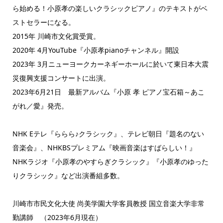
ら始める！小原孝の楽しいクラシックピアノ』のテキストがベ
ストセラーになる。
2015年 川崎市文化賞受賞。
2020年 4月YouTube『小原孝pianoチャンネル』開設
2023年 3月ニューヨークカーネギーホールに於いて東日本大震
災復興支援コンサートに出演。
2023年6月21日 最新アルバム『小原 孝 ピアノ宝石箱～あこ
がれ／愛』発売。
NHK Eテレ『ららら♪クラシック』、テレビ朝日『題名のない
音楽会』、NHKBSプレミアム『映画音楽はすばらしい！』
NHKラジオ『小原孝のやすらぎクラシック』『小原孝のゆった
りクラシック』など出演番組多数。
川崎市市民文化大使 尚美学園大学客員教授 国立音楽大学非常
勤講師 （2023年6月現在）