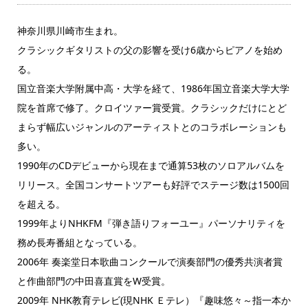
神奈川県川崎市生まれ。
クラシックギタリストの父の影響を受け6歳からピアノを始め
る。
国立音楽大学附属中高・大学を経て、1986年国立音楽大学大学
院を首席で修了。クロイツァー賞受賞。クラシックだけにとど
まらず幅広いジャンルのアーティストとのコラボレーションも
多い。
1990年のCDデビューから現在まで通算53枚のソロアルバムを
リリース。全国コンサートツアーも好評でステージ数は1500回
を超える。
1999年よりNHKFM『弾き語りフォーユー』パーソナリティを
務め長寿番組となっている。
2006年 奏楽堂日本歌曲コンクールで演奏部門の優秀共演者賞
と作曲部門の中田喜直賞をW受賞。
2009年 NHK教育テレビ(現NHK Ｅテレ）『趣味悠々～指一本か