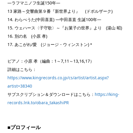
―ラフマニノフ生誕150年―
13 家路～交響曲第９番『新世界より』 (ドボルザーク)
14. わらべうた(中田喜直) ―中田喜直 生誕100年―
15. ウェハース〈子守歌〉～『お菓子の世界』より (湯山 昭)
16. 別の名 (小原 孝)
17. あこがれ/愛 (ジョージ・ウィンストン)＊
ピアノ：小原 孝（編曲：1～7,11～13,16,17）
詳細はこちら：
https://www.kingrecords.co.jp/cs/artist/artist.aspx?
artist=38340
サブスクリプション＆ダウンロードはこちら：
https://king-
records.lnk.to/obara_takashiPR
■プロフィール