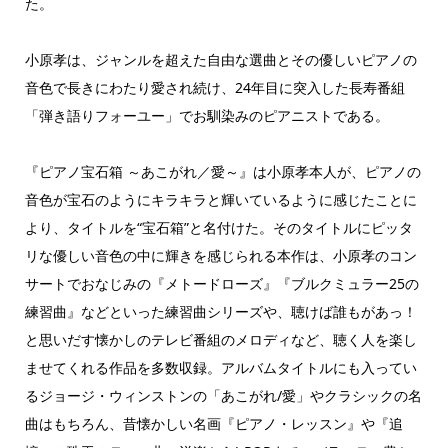
た。
小原孝は、ジャンルを超えた自由な選曲とその優しいピアノの
音色で長きにわたり愛され続け、24年目に突入した長寿番組
「弾き語りフォーユー」でお馴染みのピアニストである。
『ピアノ宝石箱 ～あこがれ／愛～』は小原孝本人が、ピアノの
音色が宝石のようにキラキラと輝いているように感じたことに
より、タイトルを“宝石箱”と名付けた。そのタイトルにピッタ
リな優しい音色の中に輝きを感じられる本作は、小原孝のコン
サートでおなじみの『メトードローズ』『ブルクミュラー25の
練習曲』などといった練習曲シリーズや、聴けば誰もがあっ！
と思いだす懐かしのテレビ番組のメロディなど、聴く人を楽し
ませてくれる作品を多数収録。アルバムタイトルにも入ってい
るジョージ・ウィンストンの「あこがれ/愛」やクラシックの名
曲はもちろん、昔懐かしい名画『ピアノ・レッスン』や『追