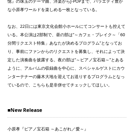
憶』の珠玉のテーマ曲、洋楽からJ-POPまで、バラエティ豊か
な小原孝ワールドを楽しめる一枚となっている。
なお、22日には東京文化会館小ホールにてコンサートも控えて
いる。本公演は2部制で、昼の部は“～カフェ・ブレイク～「60
分間リクエスト特集」あなたが決めるプログラム”となってお
り、事前にファンからのリクエストを募集し、それによって決
定した演奏曲を披露する。夜の部は“～ピアノ宝石箱～”とある
ように、アルバムの収録曲を中心に、スペシャルゲストにカウ
ンターテナーの藤木大地を迎えてお送りするプログラムとなっ
ているので、こちらも是非併せてチェックしてほしい。
■New Release
小原孝『ピアノ宝石箱 ～あこがれ／愛～』