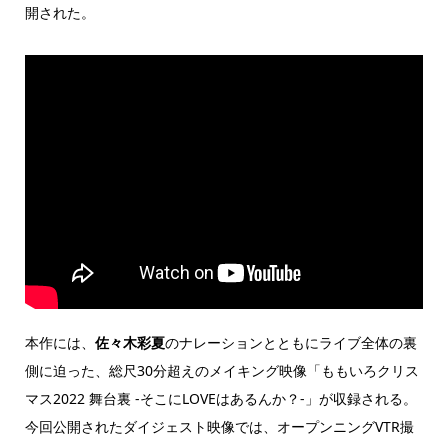
開された。
本作には、
佐々木彩夏
のナレーションとともにライブ全体の裏
側に迫った、総尺30分超えのメイキング映像「ももいろクリス
マス2022 舞台裏 -そこにLOVEはあるんか？-」が収録される。
今回公開されたダイジェスト映像では、オープンニングVTR撮