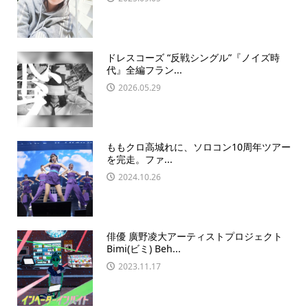
ドレスコーズ “反戦シングル”『ノイズ時
代』全編フラン...
2026.05.29
ももクロ高城れに、ソロコン10周年ツアー
を完走。ファ...
2024.10.26
俳優 廣野凌大アーティストプロジェクト
Bimi(ビミ) Beh...
2023.11.17