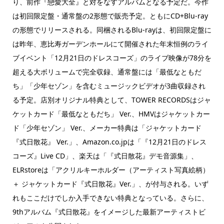
り、前作『戀愛大全』と対をなすアルバムとなる予定だ。今作
は初回限定盤・通常盤の2形態で販売予定。ともにCD+Blu-ray
の形態でリリースされる。同梱されるBlu-rayは、初回限定盤に
は昨年、恵比寿ガーデンホールにて開催された年末恒例のライ
ブイベント「12月21日のドレスコーズ」のライブ映像が78分を
超える大ボリュームで完全収録、通常盤には「最低なともだ
ち」「少年セゾン」を含むミュージックビデオが3曲収録され
る予定。店別オリジナル特典として、TOWER RECORDSはジャ
ケットカード「最低なともだち」 Ver.、HMVはジャケットカー
ド「少年セゾン」 Ver.、メーカー特典は「ジャケットカード
『式日散花』 Ver.」、Amazon.co.jpは「『12月21日のドレス
コーズ』Live CD」、楽天は「『式日散花』デモ音源集」、
ELRstoreは「アクリルキーホルダー（アーティスト写真絵柄）
＋ ジャケットカード『式日散花』Ver.」、が付与される。いず
れもここだけでしか入手できない特典となっている。さらに、
9thアルバム『式日散花』をイメージした最新アーティストビ