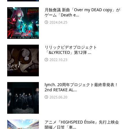
月蝕會議 新曲「Over my DEAD copy」が
ゲーム「Death e...
2024.04.25
リリックビデオプロジェクト
「&LYRICTED」第12弾 ...
2022.10.23
lynch. 20周年プロジェクト最終章発表！
2nd RETAKE AL...
2025.06.20
アニメ『HIGHSPEED Étoile』先行上映会
開催／日笠「車...