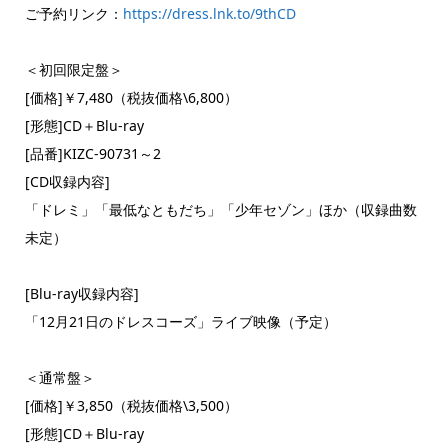
ご予約リンク：
https://dress.lnk.to/9thCD
＜初回限定盤＞
[価格]￥7,480（税抜価格\6,800）
[形態]CD＋Blu-ray
[品番]KIZC-90731～2
[CD収録内容]
「ドレミ」「最低なともだち」「少年セゾン」ほか（収録曲数
未定）
[Blu-ray収録内容]
「12月21日のドレスコーズ」ライブ映像（予定）
＜通常盤＞
[価格]￥3,850（税抜価格\3,500）
[形態]CD＋Blu-ray