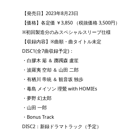
【発売日】2023年8月23日
【価格】各定価 ￥3,850 （税抜価格 3,500円）
※初回製造分のみスペシャルスリーブ仕様
【収録内容】※曲順・曲タイトル未定
DISC1(全7曲収録予定)：
・白膠木 簓 ＆ 躑躅森 盧笙
・波羅夷 空却 ＆ 山田 二郎
・有栖川 帝統 ＆ 観音坂 独歩
・毒島 メイソン 理鶯 with HOMIEs
・夢野 幻太郎
・山田 一郎
・Bonus Track
DISC2：新録ドラマトラック（予定）