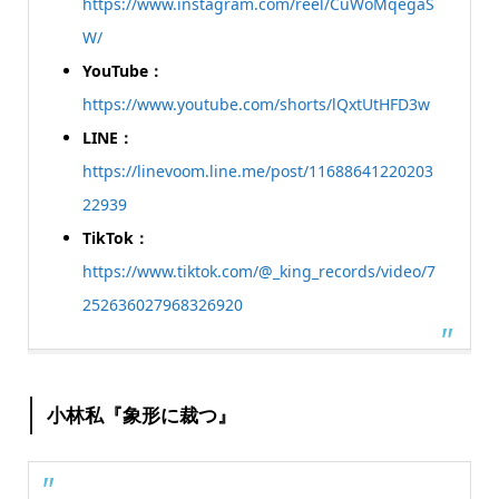
https://www.instagram.com/reel/CuWoMqegaS
W/
YouTube：
https://www.youtube.com/shorts/lQxtUtHFD3w
LINE：
https://linevoom.line.me/post/11688641220203
22939
TikTok：
https://www.tiktok.com/@_king_records/video/7
252636027968326920
小林私『象形に裁つ』