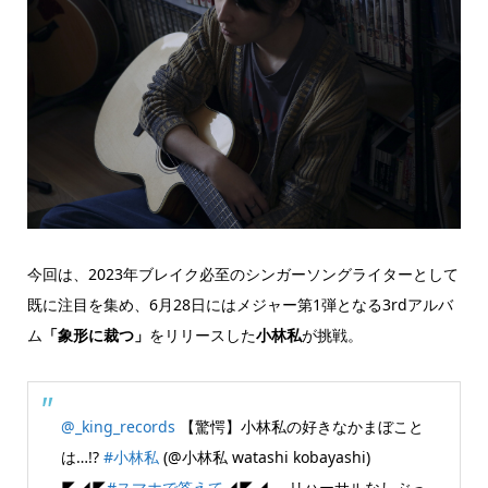
今回は、2023年ブレイク必至のシンガーソングライターとして
既に注目を集め、6月28日にはメジャー第1弾となる3rdアルバ
ム
「象形に裁つ」
をリリースした
小林私
が挑戦。
@_king_records
【驚愕】小林私の好きなかまぼこと
は…!?
#小林私
(@小林私 watashi kobayashi)
◤◢◤
#スマホで答えて
◢◤◢ リハーサルなしぶっ