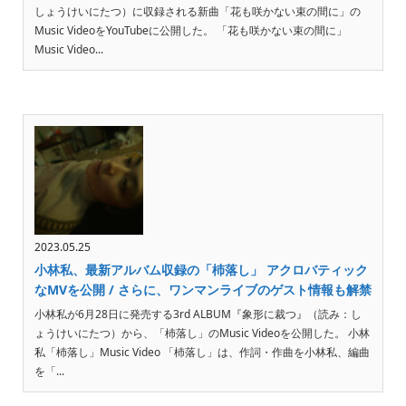
しょうけいにたつ）に収録される新曲「花も咲かない束の間に」の
Music VideoをYouTubeに公開した。 「花も咲かない束の間に」
Music Video...
2023.05.25
小林私、最新アルバム収録の「杮落し」 アクロバティック
なMVを公開 / さらに、ワンマンライブのゲスト情報も解禁
小林私が6月28日に発売する3rd ALBUM『象形に裁つ』（読み：し
ょうけいにたつ）から、「杮落し」のMusic Videoを公開した。 小林
私「杮落し」Music Video 「杮落し」は、作詞・作曲を小林私、編曲
を「...