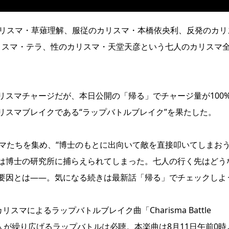
カリスマ・草薙理解、服従のカリスマ・本橋依央利、反発のカリ
カリスマ・テラ、性のカリスマ・天堂天彦という七人のカリスマ
リスマチャージだが、本日公開の「帰る」でチャージ量が100
リスマブレイクである“ラップバトルブレイク”を果たした。
マたちを集め、“博士のもとに出向いて敵を直接叩いてしまおう
は博士の研究所に捕らえられてしまった。七人の行く先はどう
要因とは――。気になる続きは最新話「帰る」でチェックしよ
リスマによるラップバトルブレイク曲「Charisma Battle
人が繰り広げるラップバトルは必聴。本楽曲は8月11日午前0時