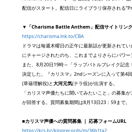
配信がスタート。配信日にライブラリ保存される”Pre-S
▼「Charisma Battle Anthem」配信サイトリン
https://charisma.lnk.to/CBA
ドラマは毎週木曜日の正午に最新話が更新されてい
にチャージされたのち、これまでよりさらにパワー
また、8月20日19時～「ラップバトルブレイク記念
決定した。『カリスマ』2ndシーズンに入って第4
(草薙理解役)と
大河元気
(テラ役)が出演する。
「カリスマ声優たちに聞いてみたいこと」の募集が
が回答する。質問募集期間は8月13日23：59まで。
■カリスマ声優への質問募集 ｜ 応募フォームURL
https://krs.bz/kingrecords/m/36b1ta2