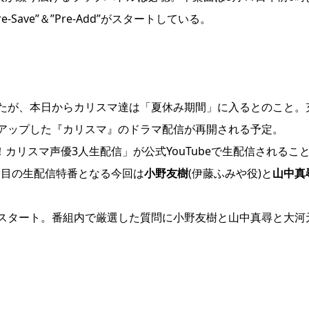
ave”＆”Pre-Add”がスタートしている。
ク
たが、本日からカリスマ達は「夏休み期間」に入るとのこと。
アップした『カリスマ』のドラマ配信が再開される予定。
！カリスマ声優3人生配信」が公式YouTubeで生配信されるこ
回目の生配信特番となる今回は
小野友樹
(伊藤ふみや役)と
山中真
スタート。番組内で厳選した質問に小野友樹と山中真尋と大河