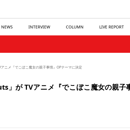
NEWS
INTERVIEW
COLUMN
LIVE REPORT
」が TVアニメ『でこぼこ魔女の親子事情』OPテーマに決定
hnuts」が TVアニメ『でこぼこ魔女の親子