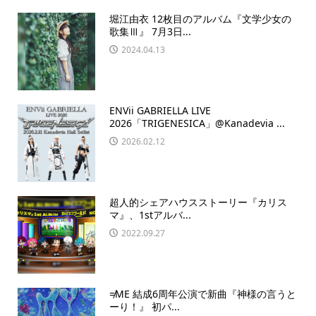
堀江由衣 12枚目のアルバム『文学少女の
歌集Ⅲ』 7月3日...
2024.04.13
ENVii GABRIELLA LIVE
2026「TRIGENESICA」@Kanadevia ...
2026.02.12
超人的シェアハウスストーリー『カリス
マ』、1stアルバ...
2022.09.27
≠ME 結成6周年公演で新曲『神様の言うと
ーり！』 初パ...