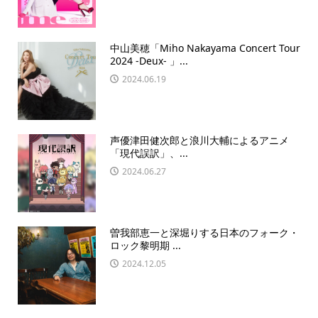
中山美穂「Miho Nakayama Concert Tour
2024 -Deux- 」...
2024.06.19
声優津田健次郎と浪川大輔によるアニメ
「現代誤訳」、...
2024.06.27
曽我部恵一と深堀りする日本のフォーク・
ロック黎明期 ...
2024.12.05