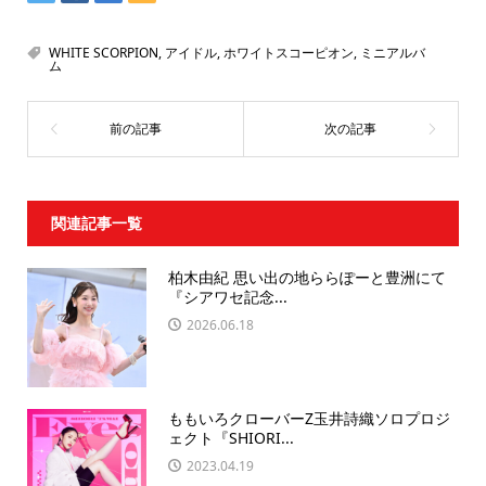
WHITE SCORPION
,
アイドル
,
ホワイトスコーピオン
,
ミニアルバ
ム
関連記事一覧
柏木由紀 思い出の地ららぽーと豊洲にて
『シアワセ記念...
2026.06.18
ももいろクローバーZ玉井詩織ソロプロジ
ェクト『SHIORI...
2023.04.19