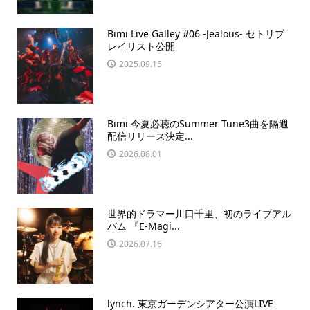
Bimi Live Galley #06 -Jealous- セトリプ
レイリスト公開
2025.09.15
Bimi 今夏必聴のSummer Tune3曲を隔週
配信リリース決定...
2026.08.01
世界的ドラマー川口千里、初のライブアル
バム 『E-Magi...
2026.07.16
lynch. 東京ガーデンシアター公演LIVE