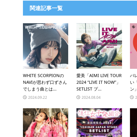
関連記事一覧
WHITE SCORPIONの
愛美「AIMI LIVE TOUR
バ
NAVIが思わず口ずさん
2024 “LIVE IT NOW”」
い
でしまう曲とは...
SETLIST プ...
ン」
2024.09.22
2024.08.04