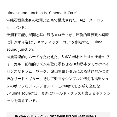
ulma sound junction is “Cinematic Core”
沖縄石垣島出身の幼馴染たちで構成された、4ピース・ロッ
ク・バンド。
予測不可能な展開と耳に残るメロディが、圧倒的世界観へ瞬時
に引きずり込む“シネマティック・コア”を創造する – ulma
sound junction。
民族音楽的なムードをたたえた、Ba&Vo田村ヒサオの圧巻のヴ
ォーカル、前衛的リズムを歌に添わせるDr加勢本タモツのハイ
センスなドラム・ワーク、Gt山里ヨシタカによる情緒的かつ奇
抜なリード・ギター、そして楽曲をシンプルに伝える福里シュ
ンのポップなアレンジセンス、この4者でしか成り立たな
い”ulma sound”は、まさにワールド・クラスと言えるポテンシ
ャルを備えている。
「ラグナクリムゾン」2023年9月30日放送開始！