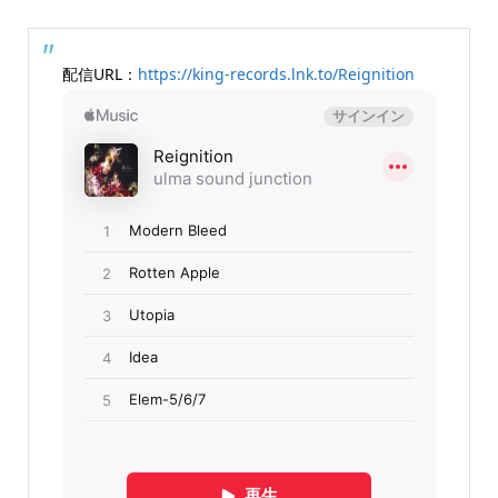
配信URL：
https://king-records.lnk.to/Reignition