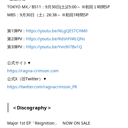
TOKYO MX／BS11：9月30日(土)25:00～ ※初回１時間SP
MBS：9月30日（土）26:38～ ※初回1時間SP
第1弾PV：
https://youtu.be/NLgQESTCHM0
第2弾PV：
https://youtu.be/RdshFiWLQNs
第3弾PV：
https://youtu.be/Yvn9il7Bv1Q
公式サイト▼
https://ragna-crimson.com
公式X（旧Twitter）▼
https://twitter.com/ragnacrimson_PR
＜Discography＞
Major 1st EP「Reignition」 NOW ON SALE