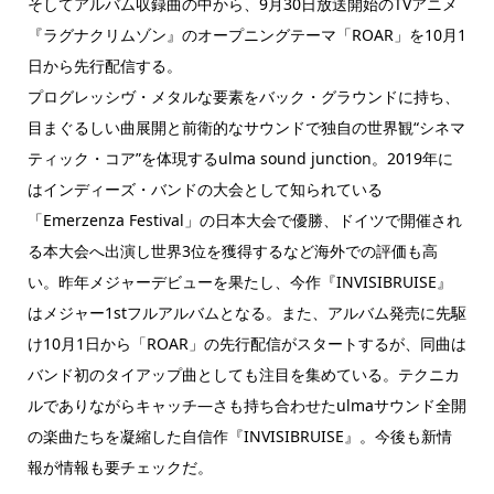
そしてアルバム収録曲の中から、9月30日放送開始のTVアニメ
『ラグナクリムゾン』のオープニングテーマ「ROAR」を10月1
日から先行配信する。
プログレッシヴ・メタルな要素をバック・グラウンドに持ち、
目まぐるしい曲展開と前衛的なサウンドで独自の世界観“シネマ
ティック・コア”を体現するulma sound junction。2019年に
はインディーズ・バンドの大会として知られている
「Emerzenza Festival」の日本大会で優勝、ドイツで開催され
る本大会へ出演し世界3位を獲得するなど海外での評価も高
い。昨年メジャーデビューを果たし、今作『INVISIBRUISE』
はメジャー1stフルアルバムとなる。また、アルバム発売に先駆
け10月1日から「ROAR」の先行配信がスタートするが、同曲は
バンド初のタイアップ曲としても注目を集めている。テクニカ
ルでありながらキャッチ―さも持ち合わせたulmaサウンド全開
の楽曲たちを凝縮した自信作『INVISIBRUISE』。今後も新情
報が情報も要チェックだ。