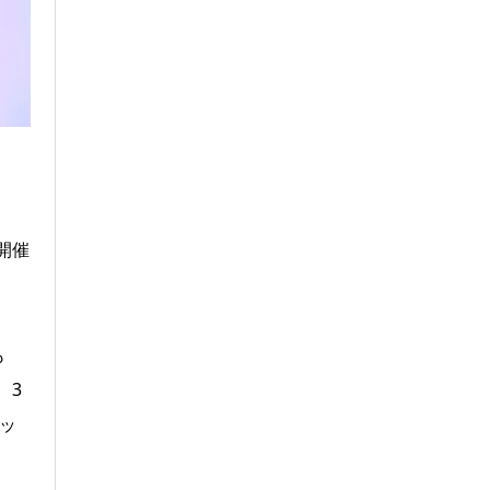
開催
も
、3
ッ