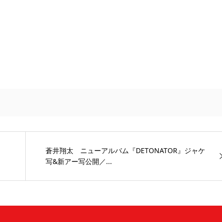
蒼井翔太 ニューアルバム『DETONATOR』ジャケ
写&新アー写公開／...