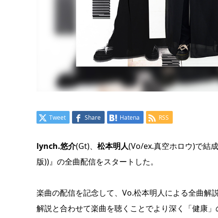
Tweet
Share
Hatena
RSS
lynch.悠介
(Gt)、
松本明人
(Vo/ex.真空ホロウ)で結
版))』の全曲配信をスタートした。
楽曲の配信を記念して、Vo.松本明人による全曲解
解説と合わせて楽曲を聴くことでより深く「健康」