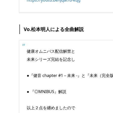
https://youtu.be/lJqai7d-kqg
Vo.松本明人による全曲解説
健康オムニバス配信解禁と
未来シリーズ完結を記念し
●『健音 chapter #1 – 未来 -』と『未来（
● 『◎MNIBUS』解説
以上２点を纏めましたので