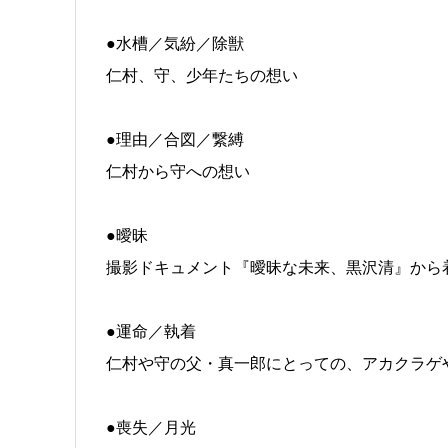
●水槽／気紛／除獣
仁村、守、少年たちの想い
●理由／合図／繋縛
仁村から守への想い
●曖昧
撮影ドキュメント『曖昧な未来、黒沢清』から
●運命／執着
仁村や守の父・真一郎にとっての、アカクラゲ
●喪失／月光