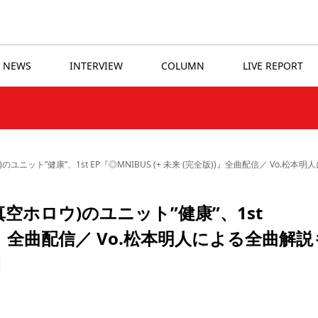
NEWS
INTERVIEW
COLUMN
LIVE REPORT
ロウ)のユニット”健康”、1st EP『◎MNIBUS (+ 未来 (完全版))』全曲配信／ Vo.松本
ex.真空ホロウ)のユニット”健康”、1st
版))』全曲配信／ Vo.松本明人による全曲解説
開