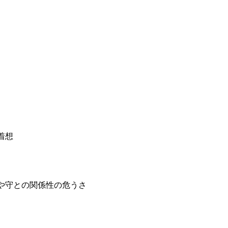
着想
や守との関係性の危うさ