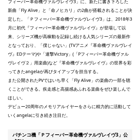
フィーバー革命機ヴァルヴレイヴ3」に、新たに書き下ろした
新曲「Fly Alive」と「命ノヒカリ」の2曲が搭載されることが決
定した。「Ｐフィーバー革命機ヴァルヴレイヴ3」は、2018年3
月に初代『フィーバー革命機ヴァルヴレイヴ』が登場して以
来、シリーズ機が高稼動を記録し続ける人気シリーズの最新作
となっており、「僕じゃない」(TVアニメ『革命機ヴァルヴレイ
ヴ』EDテーマ)や「連撃Victory」(「Pフィーバー革命機ヴァル
ヴレイヴ２」用楽曲)など『革命機ヴァルヴレイヴ』の世界を彩
ってきたangelaが再びタイアップを担当する。
また公開されたPVではいち早く「Fly Alive」の楽曲の一部を聴
くことができる。疾走感と高揚感あふれる楽曲をぜひ楽しんで
ほしい。
デビュー20周年のメモリアルイヤーをさらに精力的に活動して
いくangelaに引き続き注目だ。
パチンコ機「Ｐフィーバー革命機ヴァルヴレイヴ3」公