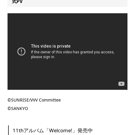
式PV
©SUNRISE/VVV Committee
©SANKYO
11thアルバム「Welcome!」発売中