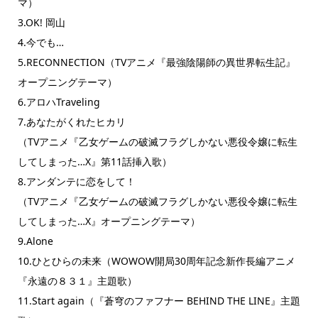
マ）
3.OK! 岡山
4.今でも…
5.RECONNECTION（TVアニメ『最強陰陽師の異世界転生記』
オープニングテーマ）
6.アロハTraveling
7.あなたがくれたヒカリ
（TVアニメ『乙女ゲームの破滅フラグしかない悪役令嬢に転生
してしまった…X』第11話挿入歌）
8.アンダンテに恋をして！
（TVアニメ『乙女ゲームの破滅フラグしかない悪役令嬢に転生
してしまった…X』オープニングテーマ）
9.Alone
10.ひとひらの未来（WOWOW開局30周年記念新作長編アニメ
『永遠の８３１』主題歌）
11.Start again（『蒼穹のファフナー BEHIND THE LINE』主題