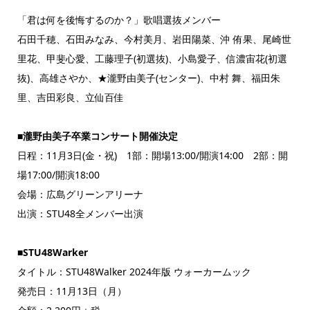
「君は何を後悔するのか？」歌唱選抜メンバー
石田千穂、石田みなみ、今村美月、岩田陽菜、沖 侑果、尾崎世
里花、甲斐心愛、工藤理子(初選抜)、小島愛子、信濃宙花(初選
抜)、高雄さやか、★瀧野由美子(センター)、中村 舞、福田朱
里、吉田彩良、立仙百佳
■瀧野由美子卒業コンサート開催決定
日程：11月3日(金・祝) 1部：開場13:00/開演14:00 2部：開
場17:00/開演18:00
会場：広島グリーンアリーナ
出演：STU48全メンバー出演
■STU48Warker
タイトル：STU48Walker 2024年版 ウォーカームック
発売日：11月13日（月）