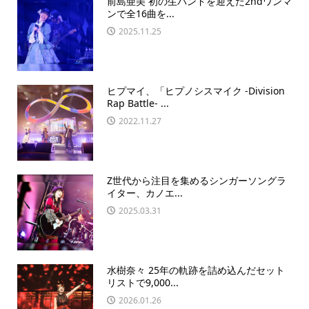
前島亜美 初の生バンドを迎えた2ndワンマ
ンで全16曲を...
2025.11.25
ヒプマイ、「ヒプノシスマイク -Division
Rap Battle- ...
2022.11.27
Z世代から注⽬を集めるシンガーソングラ
イター、カノエ...
2025.03.31
水樹奈々 25年の軌跡を詰め込んだセット
リストで9,000...
2026.01.26