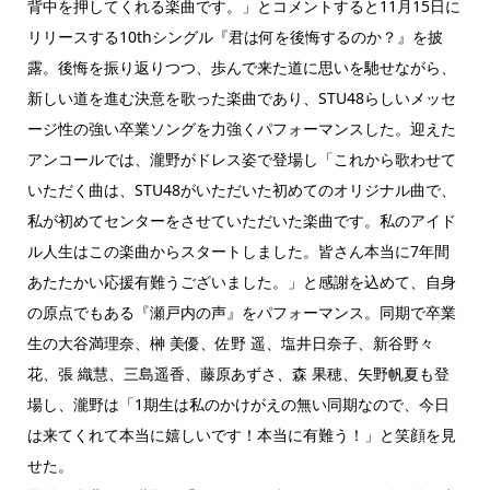
背中を押してくれる楽曲です。」とコメントすると11月15日に
リリースする10thシングル『君は何を後悔するのか？』を披
露。後悔を振り返りつつ、歩んで来た道に思いを馳せながら、
新しい道を進む決意を歌った楽曲であり、STU48らしいメッセ
ージ性の強い卒業ソングを力強くパフォーマンスした。迎えた
アンコールでは、瀧野がドレス姿で登場し「これから歌わせて
いただく曲は、STU48がいただいた初めてのオリジナル曲で、
私が初めてセンターをさせていただいた楽曲です。私のアイド
ル人生はこの楽曲からスタートしました。皆さん本当に7年間
あたたかい応援有難うございました。」と感謝を込めて、自身
の原点でもある『瀬戸内の声』をパフォーマンス。同期で卒業
生の大谷満理奈、榊 美優、佐野 遥、塩井日奈子、新谷野々
花、張 織慧、三島遥香、藤原あずさ、森 果穂、矢野帆夏も登
場し、瀧野は「1期生は私のかけがえの無い同期なので、今日
は来てくれて本当に嬉しいです！本当に有難う！」と笑顔を見
せた。