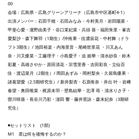
00
会場：広島県・広島グリーンアリーナ（広島市中区基町4-1）
出演メンバー：石田千穂・石田みなみ・今村美月・岩田陽菜・
甲斐心愛・瀧野由美子・谷口茉妃菜・兵頭 葵・福田朱里・峯吉
愛梨沙・森下舞羽（1期生）/沖侑果・信濃宙花・中村舞（ドラ
フト3期生）/ 池田裕楽・内海里音・尾崎世里花 ・川又あん
奈・川又優菜・工藤理子・小島愛子・迫 姫華・清水紗良・鈴木
彩夏・高雄さやか・原田清花・宗雪里香・吉田彩良・立仙百
佳・渡辺菜月（2期生）/ 岡田あずみ・岡村梨央・久留島優果・
諸葛望愛（2.5期研究生）/ 新井梨杏・石原侑奈・井出 叶・岩﨑
春望・奥田唯菜・梶原未羽・壁島結華・北澤 苺・清水りさ子・
曽川咲葵・長谷川乃彩・濵田 響・藤井里詠・森末妃奈（3期研
究生）
◾️セットリスト (1部)
M1 君は何を後悔するのか？