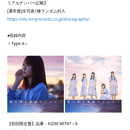
リアルナンバー記載】
[通常盤]生写真1種ランダム封入
https://stu.kingrecords.co.jp/discography/
●収録内容
＜Type A＞
【初回限定盤】品番：KIZM-90787～8