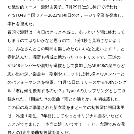
た絶対的エース・瀧野由美子。7月29日(土)に神戸で行われ
た“STU48 全国ツアー2023”の初日のステージで卒業を発表し、
本日を迎えた。
冒頭で瀧野は「今日はきっと本当に、あっという間に終わって
しまうのではないかなと思うので、1分1秒も見逃さないよう
に、みなさんとこの時間を楽しめたらいいなと思います！」と
意気込んだ。瀧野も構成に携わったセットリストで、王道の
STU48ナンバーや瀧野が選抜として参加したAKB48の楽曲など
思い出の深い楽曲や、期別やユニットに別れ様々なメンバーと
のパフォーマンスを披露。11月15日にリリースする10thシング
ル『君は何を後悔するのか？』Type Aのカップリングとして収
録された、1期生だけの楽曲『雨とか涙とか』も初披露した。
この日の為に準備された新衣装をまとっての初披露に福田朱里
は「私達１期生、7年目にしてやっとオリジナル曲をいただく
ことができました！本当に嬉しいです！！」と、念願である瀧
野との1期生楽曲初披露を喜んだ。