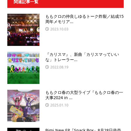
関連記事一覧
ももクロの仲良しゆるトーク炸裂／結成15
周年メモリア...
2023.10.03
『カリスマ』、新曲「カリスマっていい
な」トレーラー...
2022.08.19
ももクロ春の大型ライブ『ももクロ春の一
大事2024 in ...
2025.01.10
Bimi New EP『Snack Box』8月28日発売