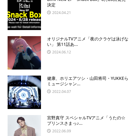
決定
2024.04.21
オリジナルTVアニメ「夜のクラゲは泳げな
い」 第11話あ...
2024.06.12
健康、ホリエアツシ・山田将司・YUKKEら
ミュージシャン...
2022.04.07
宮野真守 スペシャルTVアニメ「うたの☆
プリンスさまっ♪...
2022.06.09