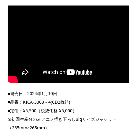
■発売日：2024年1月10日
■品番：KICA-3303～4(CD2枚組)
■定価：¥5,500（税抜価格 ¥5,000）
※初回生産分のみアニメ描き下ろしBigサイズジャケット
（265mm×265mm）