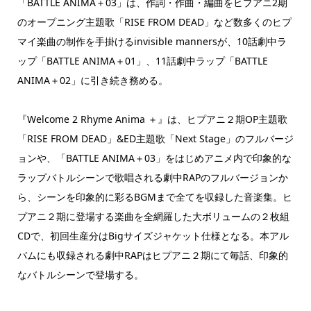
「BATTLE ANIMA＋03」は、作詞・作曲・編曲をヒプアニ2期
のオープニング主題歌「RISE FROM DEAD」など数多くのヒプ
マイ楽曲の制作を手掛けるinvisible mannersが、10話劇中ラ
ップ「BATTLE ANIMA＋01」、11話劇中ラップ「BATTLE
ANIMA＋02」に引き続き務める。
『Welcome 2 Rhyme Anima ＋』は、ヒプアニ２期OP主題歌
「RISE FROM DEAD」&ED主題歌「Next Stage」のフルバージ
ョンや、「BATTLE ANIMA＋03」をはじめアニメ内で印象的な
ラップバトルシーンで歌唱される劇中RAPのフルバージョンか
ら、シーンを印象的に彩るBGMまで全てを収録した音楽集。ヒ
プアニ２期に登場する楽曲を全網羅した大ボリュームの２枚組
CDで、初回生産分はBigサイズジャケット仕様となる。本アル
バムにも収録される劇中RAPはヒプアニ２期にて毎話、印象的
なバトルシーンで登場する。