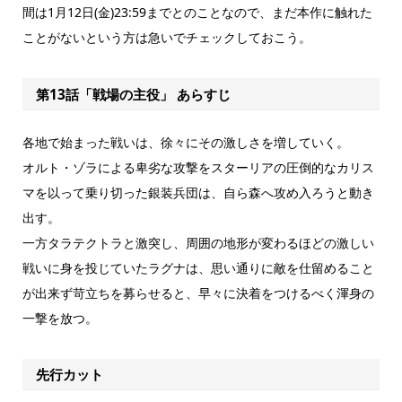
間は1月12日(金)23:59までとのことなので、まだ本作に触れた
ことがないという方は急いでチェックしておこう。
第13話「戦場の主役」 あらすじ
各地で始まった戦いは、徐々にその激しさを増していく。
オルト・ゾラによる卑劣な攻撃をスターリアの圧倒的なカリス
マを以って乗り切った銀装兵団は、自ら森へ攻め入ろうと動き
出す。
一方タラテクトラと激突し、周囲の地形が変わるほどの激しい
戦いに身を投じていたラグナは、思い通りに敵を仕留めること
が出来ず苛立ちを募らせると、早々に決着をつけるべく渾身の
一撃を放つ。
先行カット