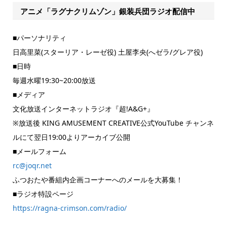
アニメ「ラグナクリムゾン」銀装兵団ラジオ配信中
■パーソナリティ
日高里菜(スターリア・レーゼ役) 土屋李央(へゼラ/グレア役)
■日時
毎週水曜19:30~20:00放送
■メディア
文化放送インターネットラジオ『超!A&G+』
※放送後 KING AMUSEMENT CREATIVE公式YouTube チャンネ
ルにて翌日19:00よりアーカイブ公開
■メールフォーム
rc@joqr.net
ふつおたや番組内企画コーナーへのメールを大募集！
■ラジオ特設ページ
https://ragna-crimson.com/radio/