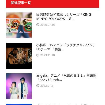
関連記事一覧
民謡SP音源初蔵出しシリーズ「KING
MINYO FOLKWAYS」第...
2026.07.15
小林私、TVアニメ「ラグナクリムゾン」
EDテーマ 「鱗角...
2023.11.10
angela、アニメ『永遠の８３１』主題歌
「ひとひらの未...
2022.01.21