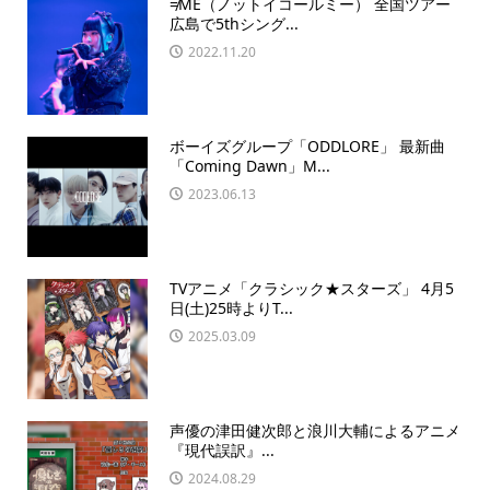
≠ME（ノットイコールミー） 全国ツアー
広島で5thシング...
2022.11.20
ボーイズグループ「ODDLORE」 最新曲
「Coming Dawn」M...
2023.06.13
TVアニメ「クラシック★スターズ」 4月5
日(土)25時よりT...
2025.03.09
声優の津田健次郎と浪川大輔によるアニメ
『現代誤訳』...
2024.08.29