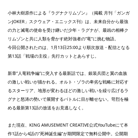
小林大樹原作による『ラグナクリムゾン』（掲載 月刊「ガンガ
ンJOKER」スクウェア・エニックス刊）は、未来自分から最強
の力と滅竜の使命を受け継いだ少年・ラグナが、最凶の相棒ク
リムゾンと共に人類を脅かす絶対強者の”竜”に挑む物語。
今回公開されたのは、1月13日25:00より順次放送・配信となる
第13話「戦場の主役」先行カットとあらすじ。
新章”人竜戦争編”に突入する最新話では、銀装兵団と翼の血族
の激しい戦いが描かれる。オルト・ゾラの卑劣な戦略に対応す
るスターリア、地形が変わるほどの激しい戦いを繰り広げるラ
グナと怒涛の勢いで展開するバトルに目が離せない。苛烈を極
める最新第13話の放送をお見逃しなく。
また現在、KING AMUSEMENT CREATIVE公式YouTubeにて本
作1話から4話の”死神誕生編”が期間限定で無料公開中。公開期