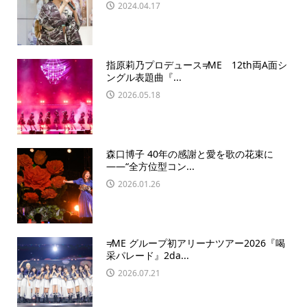
2024.04.17
指原莉乃プロデュース≠ME 12th両A面シ
ングル表題曲『...
2026.05.18
森口博子 40年の感謝と愛を歌の花束に
――“全方位型コン...
2026.01.26
≠ME グループ初アリーナツアー2026『喝
采パレード』2da...
2026.07.21