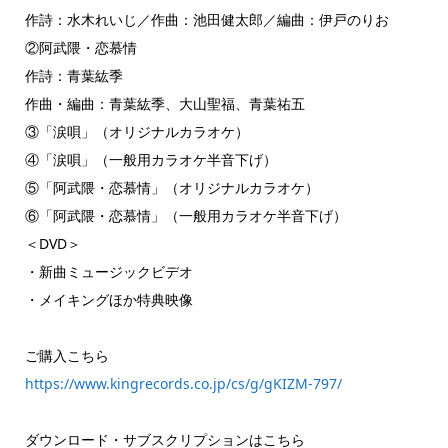
作詩：水木れいじ／作曲：池田健太郎／編曲：伊戸のりお
②阿武隈・恋慕情
作詩：青葉紘季
作曲・編曲：青葉紘季、大山聖福、青葉祐五
③「涙唄」（オリジナルカラオケ）
④「涙唄」（一般用カラオケ半音下げ）
⑤「阿武隈・恋慕情」（オリジナルカラオケ）
⑥「阿武隈・恋慕情」（一般用カラオケ半音下げ）
＜DVD＞
・新曲ミュージックビデオ
・メイキングほか特典映像
ご購入こちら
https://www.kingrecords.co.jp/cs/g/gKIZM-797/
ダウンロード・サブスクリプションはこちら