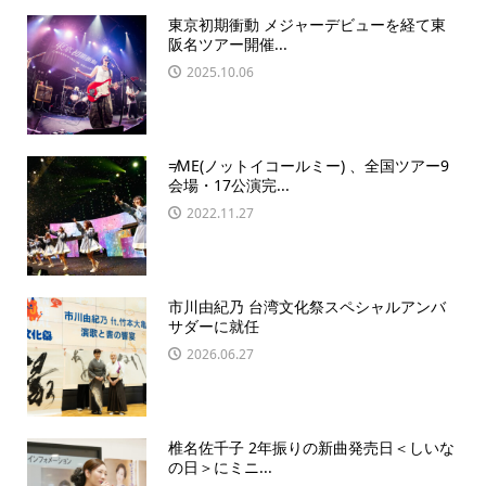
東京初期衝動 メジャーデビューを経て東
阪名ツアー開催...
2025.10.06
≠ME(ノットイコールミー) 、全国ツアー9
会場・17公演完...
2022.11.27
市川由紀乃 台湾文化祭スペシャルアンバ
サダーに就任
2026.06.27
椎名佐千子 2年振りの新曲発売日＜しいな
の日＞にミニ...