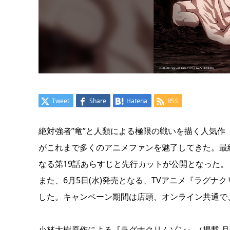
Tweet
Share
Hatena
RSS
絶対強者”竜”と人類による極限の戦いを描く人気
がこれまで多くのアニメファンを魅了してきた。最
なる第19話あらすじと先行カットが公開となった。
また、6月5日(水)発売となる、TVアニメ『ラグナクリ
した。キャンペーン期間は店頭、オンライン共通で、2
小林大樹原作による『ラグナクリムゾン』（掲載 月