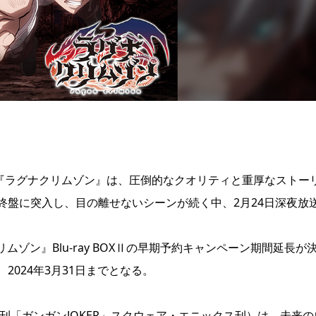
作『ラグナクリムゾン』は、圧倒的なクオリティと重厚なストー
終盤に突入し、目の離せないシーンが続く中、2月24日深夜放
ムゾン』Blu-ray BOXⅡの早期予約キャンペーン期間延長が
024年3月31日までとなる。
刊「ガンガンJOKER」スクウェア・エニックス刊）は、未来の