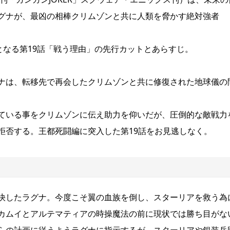
グナが、最凶の相棒クリムゾンと共に人類を脅かす絶対強者
となる第19話「戦う理由」の先行カットとあらすじ。
ナは、転移先で再会したクリムゾンと共に修復された地球儀の
ている事をクリムゾンに伝え助力を仰いだが、圧倒的な敵戦力
拒否する。王都死闘編に突入した第19話をお見逃しなく。
快したラグナ。今度こそ翼の血族を倒し、スターリアを救う為
カムイとアルテマティアの時操魔法の前に現状では勝ち目がな