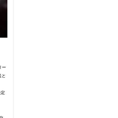
リー
送と
決定
自