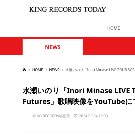
HOME
NEWS
HOME
NEWS
水瀬いのり『Inori Minase LIVE TOUR S
水瀬いのり『Inori Minase LIVE 
Futures」歌唱映像をYouTube
KING RECORDS編集部
2024.03.04 19:00