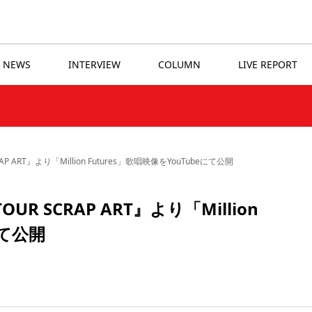
NEWS
INTERVIEW
COLUMN
LIVE REPORT
CRAP ART』より「Million Futures」歌唱映像をYouTubeにて公開
TOUR SCRAP ART』より「Million
にて公開