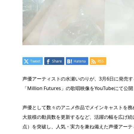
Tweet
Share
Hatena
RSS
声優アーティストの水瀬いのりが、3月6日に発売するLIVE Blu
「Million Futures」の歌唱映像をYouTubeにて公
声優として数々のアニメ作品でメインキャストを務
大規模の動員数を更新するなど、活躍の幅を広げ続ける水
点）を突破し、人気・実力を兼ね備えた声優アーテ